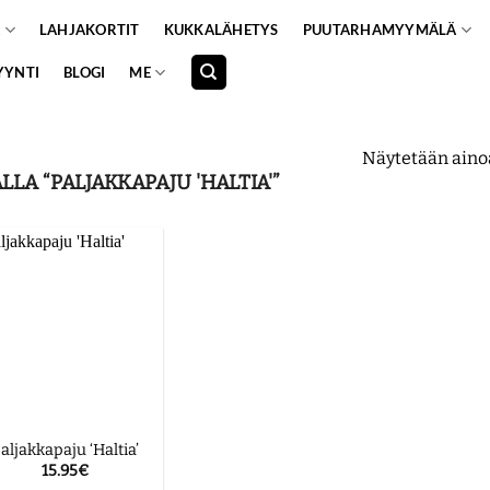
A
LAHJAKORTIT
KUKKALÄHETYS
PUUTARHAMYYMÄLÄ
YYNTI
BLOGI
ME
Näytetään aino
LA “PALJAKKAPAJU 'HALTIA'”
aljakkapaju ‘Haltia’
15.95
€