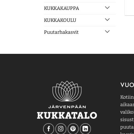
KUKKAKAUPPA
KUKKAKOULU
Puutarhakasvit
VUO
Kotiin
aikaa
valiko
sisust
puutar