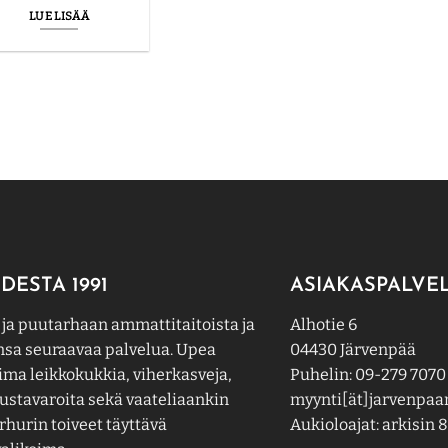
LUE LISÄÄ
DESTA 1991
ASIAKASPALVE
 ja puutarhaan ammattitaitoista ja
Alhotie 6
nsa seuraavaa palvelua. Upea
04430 Järvenpää
ima leikkokukkia, viherkasveja,
Puhelin: 09-279 7070
ustavaroita sekä vaateliaankin
myynti[ät]jarvenpaan
hurin toiveet täyttävä
Aukioloajat: arkisin 8