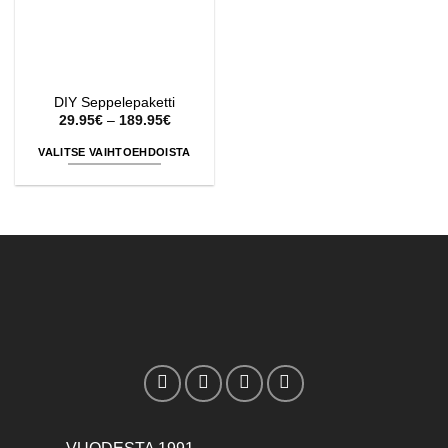
DIY Seppelepaketti
Hintaluokka:
29.95
€
–
189.95
€
29.95€
-
VALITSE VAIHTOEHDOISTA
189.95€
Tällä
tuotteella
on
useampi
muunnelma.
Voit
tehdä
valinnat
tuotteen
sivulla.