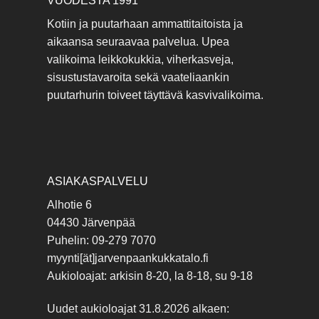
VUODESTA 1991
Kotiin ja puutarhaan ammattitaitoista ja
aikaansa seuraavaa palvelua. Upea
valikoima leikkokukkia, viherkasveja,
sisustustavaroita sekä vaateliaankin
puutarhurin toiveet täyttävä kasvivalikoima.
ASIAKASPALVELU
Alhotie 6
04430 Järvenpää
Puhelin: 09-279 7070
myynti[ät]jarvenpaankukkatalo.fi
Aukioloajat: arkisin 8-20, la 8-18, su 9-18
Uudet aukioloajat 31.8.2026 alkaen: