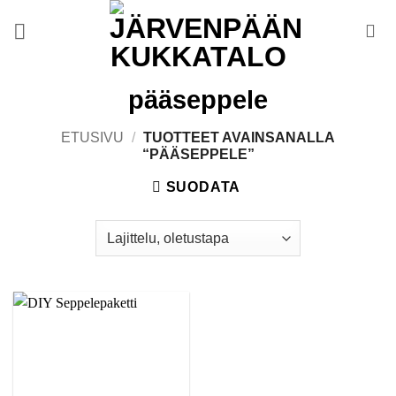
Skip
to
content
pääseppele
ETUSIVU
/
TUOTTEET AVAINSANALLA
“PÄÄSEPPELE”
SUODATA