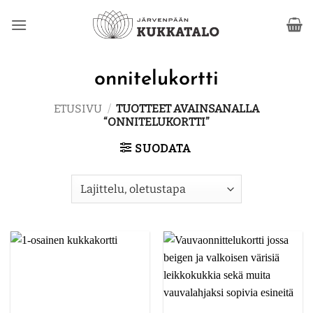
Skip
to
content
onnitelukortti
ETUSIVU
/
TUOTTEET AVAINSANALLA
“ONNITELUKORTTI”
SUODATA