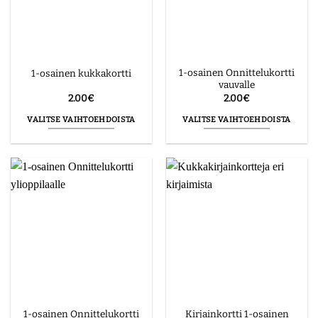
1-osainen Onnittelukortti
1-osainen kukkakortti
vauvalle
2.00
€
2.00
€
VALITSE VAIHTOEHDOISTA
VALITSE VAIHTOEHDOISTA
Tällä
Tällä
tuotteella
tuotteella
on
on
useampi
useampi
muunnelma.
muunnelma.
Voit
Voit
tehdä
tehdä
valinnat
valinnat
tuotteen
tuotteen
sivulla.
sivulla.
1-osainen Onnittelukortti
Kirjainkortti 1-osainen