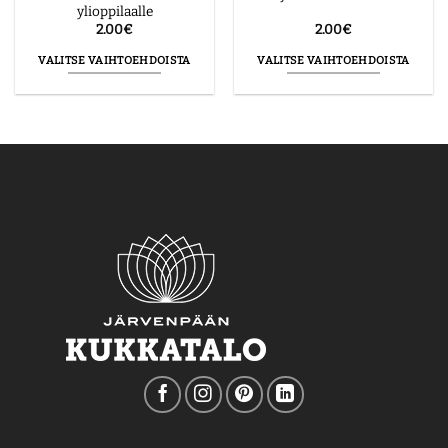
ylioppilaalle
2.00
€
2.00
€
VALITSE VAIHTOEHDOISTA
VALITSE VAIHTOEHDOISTA
Tällä
Tällä
tuotteella
tuotteella
on
on
useampi
useampi
muunnelma.
muunnelma.
Voit
Voit
tehdä
tehdä
valinnat
valinnat
tuotteen
tuotteen
sivulla.
sivulla.