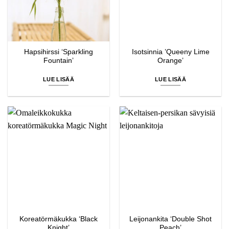
Hapsihirssi ‘Sparkling
Isotsinnia ’Queeny Lime
Fountain’
Orange’
LUE LISÄÄ
LUE LISÄÄ
Koreatörmäkukka ‘Black
Leijonankita ‘Double Shot
Knight’
Peach’