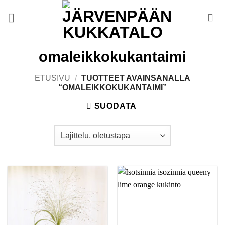
Skip
to
content
omaleikkokukantaimi
ETUSIVU
/
TUOTTEET AVAINSANALLA
“OMALEIKKOKUKANTAIMI”
SUODATA