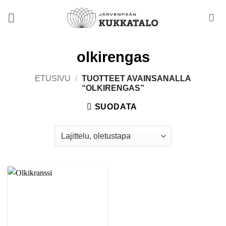
Skip
to
content
olkirengas
ETUSIVU
/
TUOTTEET AVAINSANALLA
“OLKIRENGAS”
SUODATA