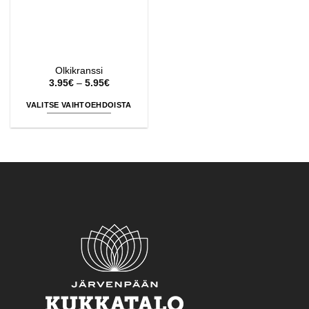
Olkikranssi
Hintaluokka:
3.95
€
–
5.95
€
3.95€
-
VALITSE VAIHTOEHDOISTA
5.95€
Tällä
tuotteella
on
useampi
muunnelma.
Voit
tehdä
valinnat
tuotteen
sivulla.