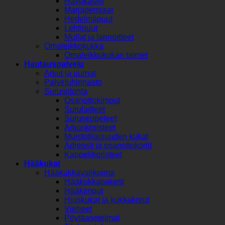
Havukasvit
Marjapensaat
Hedelmäpuut
Lehtipuut
Mullat ja lannoitteet
Omaleikkokukka
Omaleikkokukan taimet
Hautauspalvelu
Arkut ja uurnat
Palveluhinnasto
Surusidonta
Osanottokimput
Surulaitteet
Suruseppeleet
Arkunkoristeet
Muistotilaisuuden kukat
Adressit ja osanottokortit
Kappelikoristeet
Hääkukat
Hääkukkavalikoima
Hääkukkapaketit
Hääkimput
Hiuskukat ja kukkakorut
Vieheet
Pöytäasetelmat