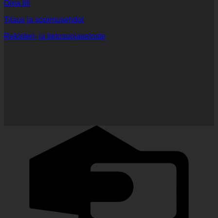
Oma tili
Tilaus ja sopimusehdot
Rekisteri- ja tietosuojaseloste
C
C