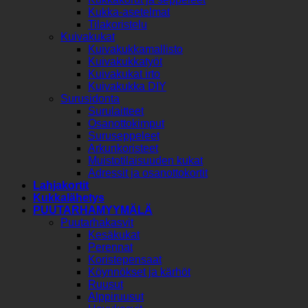
Kukka-asetelmat
Tilakoristelu
Kuivakukat
Kuivakukkamallisto
Kuivakukkatyöt
Kuivakukat irto
Kuivakukka DIY
Surusidonta
Surulaitteet
Osanottokimput
Suruseppeleet
Arkunkoristeet
Muistotilaisuuden kukat
Adressit ja osanottokortit
Lahjakortit
Kukkalähetys
PUUTARHAMYYMÄLÄ
Puutarhakasvit
Kesäkukat
Perennat
Koristepensaat
Köynnökset ja kärhöt
Ruusut
Alppiruusut