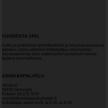
VUODESTA 1991
Kotiin ja puutarhaan ammattitaitoista ja aikaansa seuraavaa
palvelua. Upea valikoima leikkokukkia, viherkasveja,
sisustustavaroita sekä vaateliaankin puutarhurin toiveet
täyttävä kasvivalikoima.
ASIAKASPALVELU
Alhotie 6
04430 Järvenpää
Puhelin: 09-279 7070
myynti[ät]jarvenpaankukkatalo.fi
Aukioloajat: arkisin 8-20, la 8-18, su 9-18