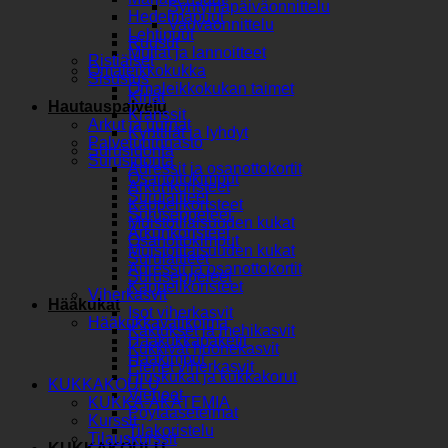
Syntymäpäiväonnittelu
Hedelmäpuut
Vauvaonnittelu
Lehtipuut
Ruusut
Mullat ja lannoitteet
Ristiäiset
Omaleikkokukka
Sisustus
Omaleikkokukan taimet
Kirjat
Hautauspalvelu
Kranssit
Arkut ja uurnat
Kynttilät ja lyhdyt
Palveluhinnasto
Surusidonta
Surusidonta
Adressit ja osanottokortit
Osanottokimput
Arkunkoristeet
Surulaitteet
Kappelikoristeet
Suruseppeleet
Muistotilaisuuden kukat
Arkunkoristeet
Osanottokimput
Muistotilaisuuden kukat
Surulaitteet
Adressit ja osanottokortit
Suruseppeleet
Kappelikoristeet
Viherkasvit
Hääkukat
Isot viherkasvit
Hääkukkavalikoima
Kaktukset ja mehikasvit
Hääkukkapaketit
Kukkivat huonekasvit
Hääkimput
Pienet viherkasvit
Hiuskukat ja kukkakorut
KUKKAKOULU
Vieheet
KUKKA-AKATEMIA
Pöytäasetelmat
Kurssit
Tilakoristelu
Tilauskurssit