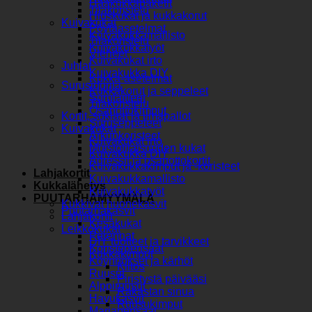
Hääkukkapaketit
Tilakoristelu
Hiuskukat ja kukkakorut
Kuivakukat
Pöytäasetelmat
Kuivakukkamallisto
Tilakoristelu
Kuivakukkatyöt
Vieheet
Kuivakukat irto
Juhlat
Kuivakukka DIY
Kukka-asetelmat
Surusidonta
Kukkakorut ja seppeleet
Surulaitteet
Tilakoristelu
Osanottokimput
Kortit, suklaat ja ilmapallot
Suruseppeleet
Kuivakukat
Arkunkoristeet
Kuivakukat irto
Muistotilaisuuden kukat
Kuivakukka DIY
Adressit ja osanottokortit
Kuivakukkakimput ja -koristeet
Lahjakortit
Kuivakukkamallisto
Kukkalähetys
Kuivakukkatyöt
PUUTARHAMYYMÄLÄ
Kukkivat huonekasvit
Puutarhakasvit
Lahjakortit
Kesäkukat
Leikkokukat
Perennat
DIY tuotteet ja tarvikkeet
Koristepensaat
Kukkakimput
Köynnökset ja kärhöt
Kiitos
Ruusut
Piristystä päivääsi
Alppiruusut
Rakastan sinua
Havukasvit
Ruusukimput
Marjapensaat