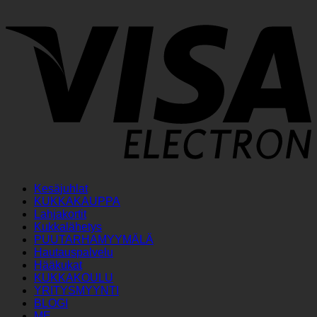
V
E
Kesäjuhlat
KUKKAKAUPPA
Lahjakortit
Kukkalähetys
PUUTARHAMYYMÄLÄ
Hautauspalvelu
Hääkukat
KUKKAKOULU
YRITYSMYYNTI
BLOGI
ME