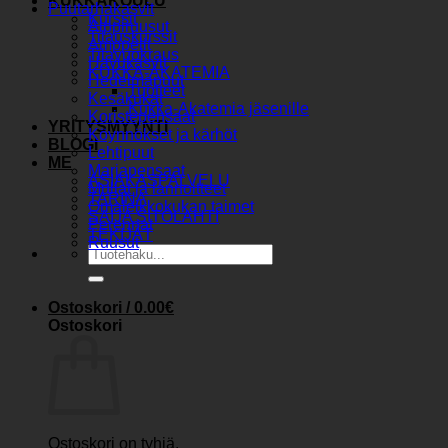
KUKKAKOULU
Puutarhakasvit
Kurssit
Alppiruusut
Tilauskurssit
Amppelit
Tilavuokraus
Havukasvit
KUKKA-AKATEMIA
Hedelmäpuut
Tuotteet
Kesäkukat
Kukka-Akatemia jäsenille
Koristepensaat
YRITYSMYYNTI
Köynnökset ja kärhöt
BLOGI
Lehtipuut
ME
Marjapensaat
ASIAKASPALVELU
Mullat ja lannoitteet
TARINA
Omaleikkokukan taimet
SAIJA SITOLAHTI
Perennat
TEKIJÄT
Ruusut
Etsi:
Ostoskori /
0.00
€
Ostoskori
Ostoskori on tyhjä.