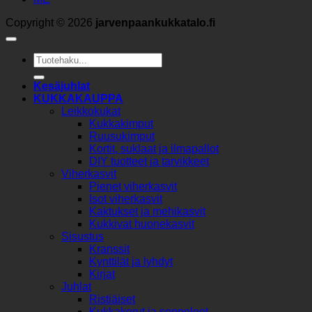
Copyright © 2026
jarvenpaankukkatalo.fi
Etsi:
Kesäjuhlat
KUKKAKAUPPA
Leikkokukat
Kukkakimput
Ruusukimput
Kortit, suklaat ja ilmapallot
DIY tuotteet ja tarvikkeet
Viherkasvit
Pienet viherkasvit
Isot viherkasvit
Kaktukset ja mehikasvit
Kukkivat huonekasvit
Sisustus
Kranssit
Kynttilät ja lyhdyt
Kirjat
Juhlat
Ristiäiset
Kukkakorut ja seppeleet