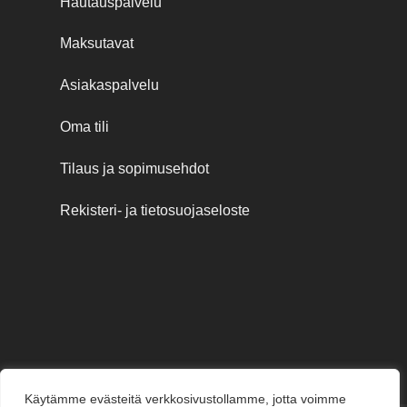
Hautauspalvelu
Maksutavat
Asiakaspalvelu
Oma tili
Tilaus ja sopimusehdot
Rekisteri- ja tietosuojaseloste
Käytämme evästeitä verkkosivustollamme, jotta voimme