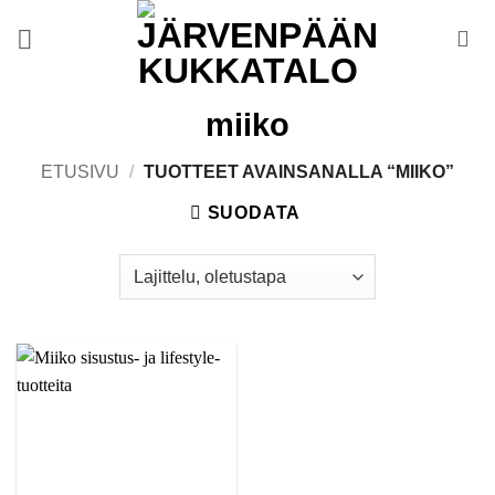
Skip
to
content
miiko
ETUSIVU
/
TUOTTEET AVAINSANALLA “MIIKO”
SUODATA