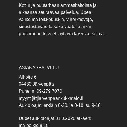
Kotiin ja puutarhaan ammattitaitoista ja
aikaansa seuraavaa palvelua. Upea
valikoima leikkokukkia, viherkasveja,
sisustustavaroita sekä vaateliaankin
puutarhurin toiveet täyttävä kasvivalikoima.
ASIAKASPALVELU
Alhotie 6
04430 Järvenpää
Puhelin: 09-279 7070
myynti[ät]jarvenpaankukkatalo.fi
Aukioloajat: arkisin 8-20, la 8-18, su 9-18
Uudet aukioloajat 31.8.2026 alkaen:
ma-pe klo 8-18