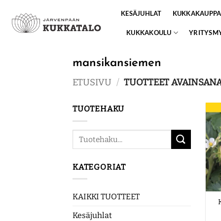
Skip
KESÄJUHLAT
KUKKAKAUPP
to
content
KUKKAKOULU
YRITYSM
mansikansiemen
ETUSIVU
/
TUOTTEET AVAINSANA
TUOTEHAKU
Etsi:
KATEGORIAT
KAIKKI TUOTTEET
Kesäjuhlat