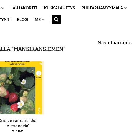
A
LAHJAKORTIT
KUKKALÄHETYS
PUUTARHAMYYMÄLÄ
YYNTI
BLOGI
ME
Näytetään aino
LLA “MANSIKANSIEMEN”
Kuukausimansikka
‘Alexandria’
2.45
€