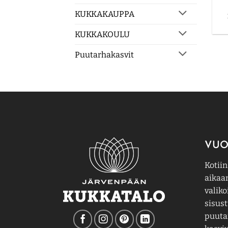
KUKKAKAUPPA
KUKKAKOULU
Puutarhakasvit
VUO
Kotiin
aikaa
valiko
sisust
puutar