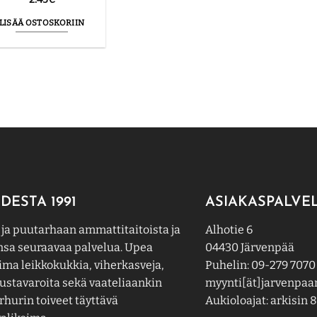
LISÄÄ OSTOSKORIIN
DESTA 1991
ASIAKASPALVE
 ja puutarhaan ammattitaitoista ja
Alhotie 6
nsa seuraavaa palvelua. Upea
04430 Järvenpää
ima leikkokukkia, viherkasveja,
Puhelin: 09-279 7070
ustavaroita sekä vaateliaankin
myynti[ät]jarvenpaan
hurin toiveet täyttävä
Aukioloajat: arkisin 8