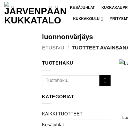
Skip
KESÄJUHLAT
KUKKAKAUPP
to
content
KUKKAKOULU
YRITYSM
luonnonvärjäys
ETUSIVU
/
TUOTTEET AVAINSAN
TUOTEHAKU
Etsi:
KATEGORIAT
KAIKKI TUOTTEET
Luo
Kesäjuhlat