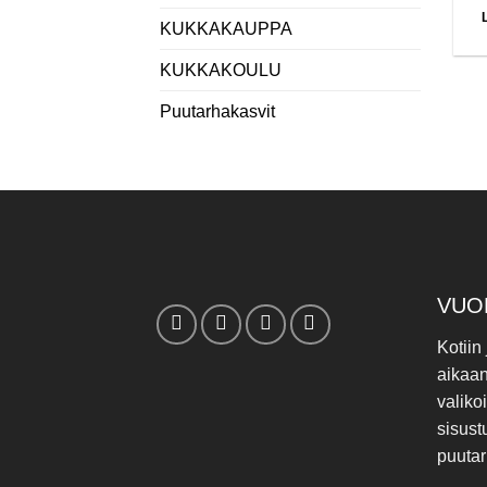
KUKKAKAUPPA
KUKKAKOULU
Puutarhakasvit
VUO
Kotiin
aikaa
valiko
sisust
puutar