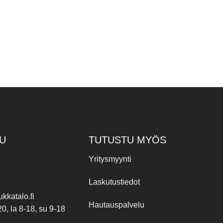
U
TUTUSTU MYÖS
Yritysmyynti
Laskutustiedot
kkatalo.fi
Hautauspalvelu
20, la 8-18, su 9-18