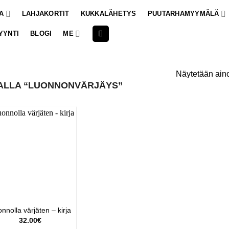
A
LAHJAKORTIT
KUKKALÄHETYS
PUUTARHAMYYMÄLÄ
YYNTI
BLOGI
ME
Näytetään aino
ALLA “LUONNONVÄRJÄYS”
nnolla värjäten – kirja
32.00
€