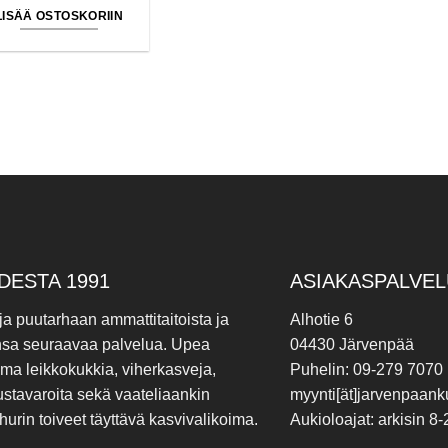
LISÄÄ OSTOSKORIIN
DESTA 1991
ASIAKASPALVEL
 ja puutarhaan ammattitaitoista ja
Alhotie 6
nsa seuraavaa palvelua. Upea
04430 Järvenpää
ima leikkokukkia, viherkasveja,
Puhelin: 09-279 7070
ustavaroita sekä vaateliaankin
myynti[ät]jarvenpaanku
hurin toiveet täyttävä kasvivalikoima.
Aukioloajat: arkisin 8-