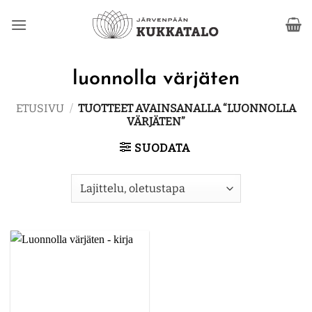
Skip
to
content
luonnolla värjäten
ETUSIVU
/
TUOTTEET AVAINSANALLA “LUONNOLLA
VÄRJÄTEN”
SUODATA