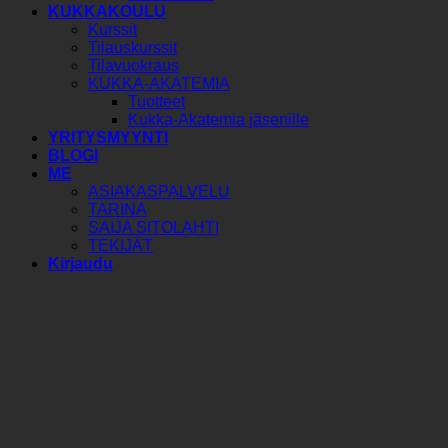
KUKKAKOULU
Kurssit
Tilauskurssit
Tilavuokraus
KUKKA-AKATEMIA
Tuotteet
Kukka-Akatemia jäsenille
YRITYSMYYNTI
BLOGI
ME
ASIAKASPALVELU
TARINA
SAIJA SITOLAHTI
TEKIJÄT
Kirjaudu