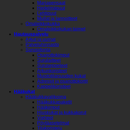
Marjapensaat
Hedelmäpuut
Lehtipuut
Mullat ja lannoitteet
Omaleikkokukka
Omaleikkokukan taimet
Hautauspalvelu
Arkut ja uurnat
Palveluhinnasto
Surusidonta
Osanottokimput
Surulaitteet
Suruseppeleet
Arkunkoristeet
Muistotilaisuuden kukat
Adressit ja osanottokortit
Kappelikoristeet
Hääkukat
Hääkukkavalikoima
Hääkukkapaketit
Hääkimput
Hiuskukat ja kukkakorut
Vieheet
Pöytäasetelmat
Tilakoristelu