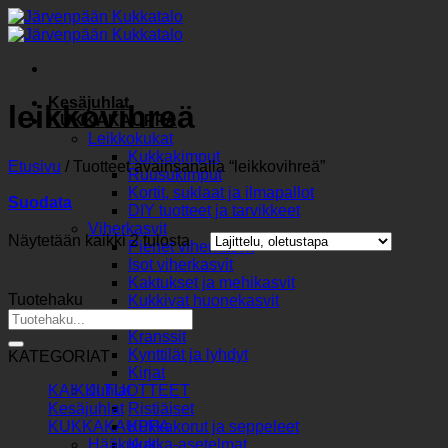
Skip
to
content
Kesäjuhlat
leikkovihreä
KUKKAKAUPPA
Leikkokukat
Kukkakimput
Etusivu
/
Tuotteet avainsanalla “leikkovihreä”
Ruusukimput
Kortit, suklaat ja ilmapallot
Suodata
DIY tuotteet ja tarvikkeet
Viherkasvit
Näytetään kaikki 2 tulosta
Pienet viherkasvit
Isot viherkasvit
Kaktukset ja mehikasvit
Tuotehaku
Kukkivat huonekasvit
Etsi:
Sisustus
Kranssit
Kynttilät ja lyhdyt
KATEGORIAT
Kirjat
KAIKKI TUOTTEET
Juhlat
Kesäjuhlat
Ristiäiset
KUKKAKAUPPA
Kukkakorut ja seppeleet
Hääkukat
Kukka-asetelmat