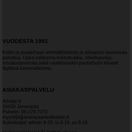
VUODESTA 1991
Kotiin ja puutarhaan ammattitaitoista ja aikaansa seuraavaa
palvelua. Upea valikoima leikkokukkia, viherkasveja,
sisustustavaroita sekä vaateliaankin puutarhurin toiveet
täyttävä kasvivalikoima.
ASIAKASPALVELU
Alhotie 6
04430 Järvenpää
Puhelin: 09-279 7070
myynti[ät]jarvenpaankukkatalo.fi
Aukioloajat: arkisin 8-20, la 8-18, su 9-18