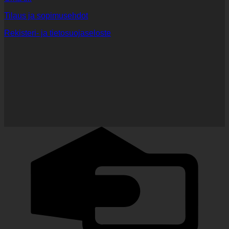
Tilaus ja sopimusehdot
Rekisteri- ja tietosuojaseloste
C
C