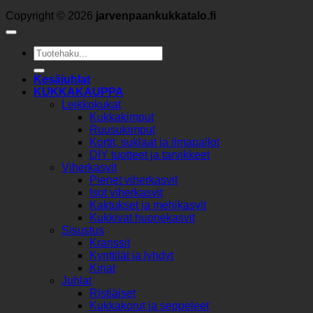
Copyright © 2026
jarvenpaankukkatalo.fi
Etsi:
Kesäjuhlat
KUKKAKAUPPA
Leikkokukat
Kukkakimput
Ruusukimput
Kortit, suklaat ja ilmapallot
DIY tuotteet ja tarvikkeet
Viherkasvit
Pienet viherkasvit
Isot viherkasvit
Kaktukset ja mehikasvit
Kukkivat huonekasvit
Sisustus
Kranssit
Kynttilät ja lyhdyt
Kirjat
Juhlat
Ristiäiset
Kukkakorut ja seppeleet