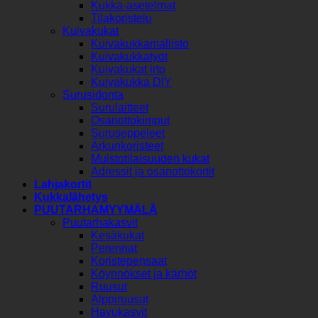
Kukka-asetelmat
Tilakoristelu
Kuivakukat
Kuivakukkamallisto
Kuivakukkatyöt
Kuivakukat irto
Kuivakukka DIY
Surusidonta
Surulaitteet
Osanottokimput
Suruseppeleet
Arkunkoristeet
Muistotilaisuuden kukat
Adressit ja osanottokortit
Lahjakortit
Kukkalähetys
PUUTARHAMYYMÄLÄ
Puutarhakasvit
Kesäkukat
Perennat
Koristepensaat
Köynnökset ja kärhöt
Ruusut
Alppiruusut
Havukasvit