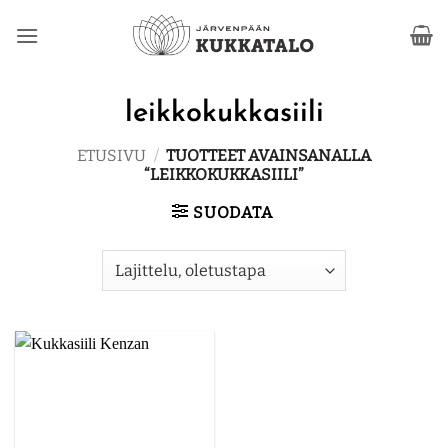
Skip
to
content
leikkokukkasiili
ETUSIVU
/
TUOTTEET AVAINSANALLA
“LEIKKOKUKKASIILI”
SUODATA