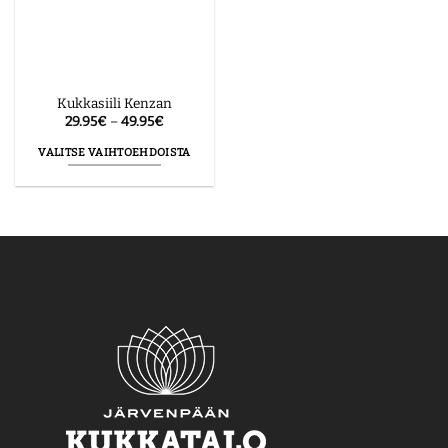
Kukkasiili Kenzan
Hintaluokka:
29.95
€
–
49.95
€
29.95€
-
VALITSE VAIHTOEHDOISTA
49.95€
Tällä
tuotteella
on
useampi
muunnelma.
Voit
tehdä
valinnat
tuotteen
sivulla.