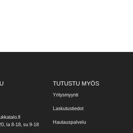
U
TUTUSTU MYÖS
Yritysmyynti
Laskutustiedot
kkatalo.fi
Hautauspalvelu
20, la 8-18, su 9-18