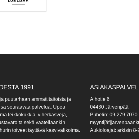
LUE LISÄÄ
DESTA 1991
ASIAKASPALVEL
 ja puutarhaan ammattitaitoista ja
Alhotie 6
nsa seuraavaa palvelua. Upea
04430 Järvenpää
ima leikkokukkia, viherkasveja,
Puhelin: 09-279 7070
ustavaroita sekä vaateliaankin
myynti[ät]jarvenpaanku
hurin toiveet täyttävä kasvivalikoima.
Aukioloajat: arkisin 8-