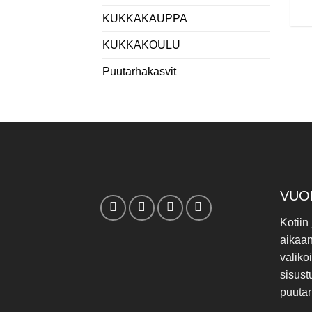
KUKKAKAUPPA
KUKKAKOULU
Puutarhakasvit
VUO
Kotiin
aikaa
valiko
sisust
puutar