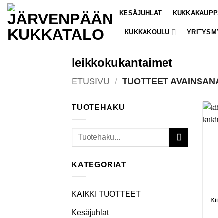
Skip
KESÄJUHLAT
KUKKAKAUPP
to
content
KUKKAKOULU
YRITYSM
leikkokukantaimet
ETUSIVU
/
TUOTTEET AVAINSAN
TUOTEHAKU
Etsi:
KATEGORIAT
KAIKKI TUOTTEET
Ki
Kesäjuhlat