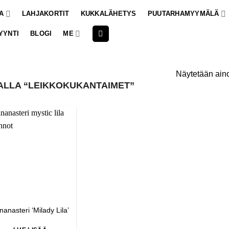
A
LAHJAKORTIT
KUKKALÄHETYS
PUUTARHAMYYMÄLÄ
YYNTI
BLOGI
ME
Näytetään aino
ALLA “LEIKKOKUKANTAIMET”
inanasteri ‘Milady Lila’