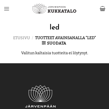
Skip
to
content
led
ETUSIVU
/
TUOTTEET AVAINSANALLA “LED”
SUODATA
Valitun kaltaisia tuotteita ei löytynyt.