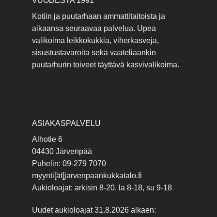
VUODESTA 1991
Kotiin ja puutarhaan ammattitaitoista ja
aikaansa seuraavaa palvelua. Upea
valikoima leikkokukkia, viherkasveja,
sisustustavaroita sekä vaateliaankin
puutarhurin toiveet täyttävä kasvivalikoima.
ASIAKASPALVELU
Alhotie 6
04430 Järvenpää
Puhelin: 09-279 7070
myynti[ät]jarvenpaankukkatalo.fi
Aukioloajat: arkisin 8-20, la 8-18, su 9-18
Uudet aukioloajat 31.8.2026 alkaen: