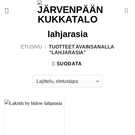
Skip
to
content
lahjarasia
ETUSIVU
/
TUOTTEET AVAINSANALLA
“LAHJARASIA”
SUODATA