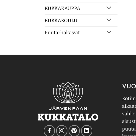
KUKKAKAUPPA
KUKKAKOULU
Puutarhakasvit
VUO
Kotiin
aikaa
valiko
sisust
puutar