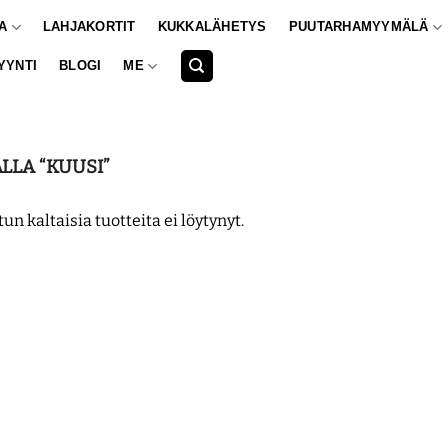
A
LAHJAKORTIT
KUKKALÄHETYS
PUUTARHAMYYMÄLÄ
YYNTI
BLOGI
ME
LLA “KUUSI”
tun kaltaisia tuotteita ei löytynyt.