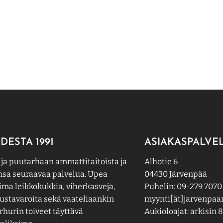
DESTA 1991
ASIAKASPALVE
 ja puutarhaan ammattitaitoista ja
Alhotie 6
nsa seuraavaa palvelua. Upea
04430 Järvenpää
ima leikkokukkia, viherkasveja,
Puhelin: 09-279 7070
ustavaroita sekä vaateliaankin
myynti[ät]jarvenpaan
hurin toiveet täyttävä
Aukioloajat: arkisin 8