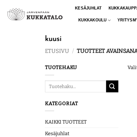
Skip
KESÄJUHLAT
KUKKAKAUPP
to
content
KUKKAKOULU
YRITYSM
kuusi
ETUSIVU
/
TUOTTEET AVAINSANA
TUOTEHAKU
Vali
Etsi:
KATEGORIAT
KAIKKI TUOTTEET
Kesäjuhlat