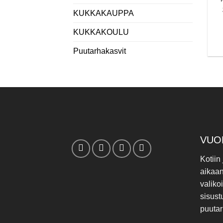
KUKKAKAUPPA
KUKKAKOULU
Puutarhakasvit
VUO
Kotiin
aikaa
valiko
sisust
puutar