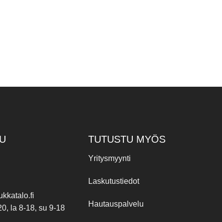
U
TUTUSTU MYÖS
Yritysmyynti
Laskutustiedot
kkatalo.fi
Hautauspalvelu
20, la 8-18, su 9-18