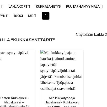
A
LAHJAKORTIT
KUKKALÄHETYS
PUUTARHAMYYMÄLÄ
YYNTI
BLOGI
ME
Näytetään kaikki 2
ALLA “KUKKASYNTTÄRIT”
Lasten Kukkakoulu
Minikukkatyöpaja
tilauskurssi –
tilauskurssi- Kukkakoru
Minikukkatyöpaja 1h
Hintaluokka: