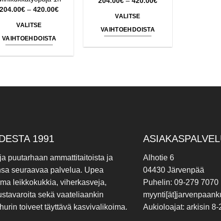
204.00
€
–
420.00
€
204.00€
Hintaluokka:
204.00
€
–
420.00
€
-
204.00€
VALITSE
420.00€
-
VALITSE
420.00€
VAIHTOEHDOISTA
VAIHTOEHDOISTA
Tällä
Tällä
tuotteella
tuotteella
on
on
useampi
useampi
muunnelma.
muunnelma.
Voit
Voit
tehdä
tehdä
valinnat
valinnat
tuotteen
DESTA 1991
ASIAKASPALVEL
tuotteen
sivulla.
sivulla.
 ja puutarhaan ammattitaitoista ja
Alhotie 6
nsa seuraavaa palvelua. Upea
04430 Järvenpää
ima leikkokukkia, viherkasveja,
Puhelin: 09-279 7070
ustavaroita sekä vaateliaankin
myynti[ät]jarvenpaanku
hurin toiveet täyttävä kasvivalikoima.
Aukioloajat: arkisin 8-