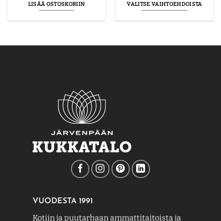
LISÄÄ OSTOSKORIIN
VALITSE VAIHTOEHDOISTA
Tällä
tuotteella
on
useampi
muunnelma.
Voit
tehdä
valinnat
tuotteen
sivulla.
VUODESTA 1991
Kotiin ja puutarhaan ammattitaitoista ja