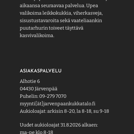
aikaansa seuraavaa palvelua. Upea
valikoima leikkokukkia, viherkasveja,
sisustustavaroita sekä vaateliaankin
puutarhurin toiveet täyttävä
kasvivalikoima.
ASIAKASPALVELU
Alhotie 6
04430 Järvenpää
Puhelin: 09-279 7070
myynti[ät]jarvenpaankukkatalo.fi
Aukioloajat: arkisin 8-20, la 8-18, su 9-18
Uudet aukioloajat 31.8.2026 alkaen:
ma-pe klo 8-18