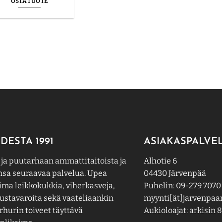
OSTA TUOTE
DESTA 1991
ASIAKASPALVE
 ja puutarhaan ammattitaitoista ja
Alhotie 6
nsa seuraavaa palvelua. Upea
04430 Järvenpää
ima leikkokukkia, viherkasveja,
Puhelin: 09-279 7070
ustavaroita sekä vaateliaankin
myynti[ät]jarvenpaan
hurin toiveet täyttävä
Aukioloajat: arkisin 8