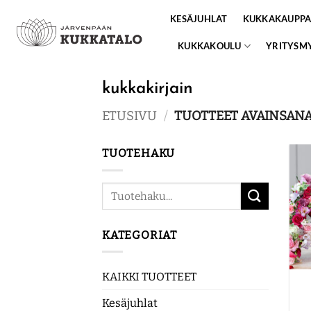
Skip
KESÄJUHLAT
KUKKAKAUPP
to
content
KUKKAKOULU
YRITYSM
kukkakirjain
ETUSIVU
/
TUOTTEET AVAINSANA
TUOTEHAKU
Etsi:
KATEGORIAT
KAIKKI TUOTTEET
Kesäjuhlat