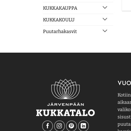
KUKKAKAUPPA
KUKKAKOULU
Puutarhakasvit
VUO
Kotiin
aikaa
valiko
sisust
puutar