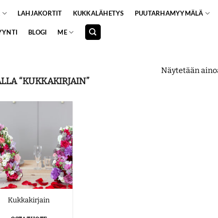
A
LAHJAKORTIT
KUKKALÄHETYS
PUUTARHAMYYMÄLÄ
YYNTI
BLOGI
ME
Näytetään aino
LLA “KUKKAKIRJAIN”
Kukkakirjain