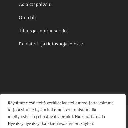
Asiakaspalvelu
Oma tili
Tilaus ja sopimusehdot
Rekisteri- ja tietosuojaseloste
Käytämme evästeitä verkkosivustollamme, jotta voimme
tarjota sinulle hyvän kokemuksen muistamalla
Credit
MasterCard
Visa
Visa
mieltymyksesi ja toistuvat vierailut. Napsauttamalla
Card
Electron
Hyväksy hyväksyt kaikkien evästeiden käytön.
KESÄJUHLAT
KUKKAKAUPPA
LAHJAKORTIT