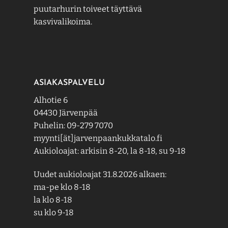
puutarhurin toiveet täyttävä
kasvivalikoima.
ASIAKASPALVELU
Alhotie 6
04430 Järvenpää
Puhelin: 09-279 7070
myynti[ät]jarvenpaankukkatalo.fi
Aukioloajat: arkisin 8-20, la 8-18, su 9-18
Uudet aukioloajat 31.8.2026 alkaen:
ma-pe klo 8-18
la klo 8-18
su klo 9-18