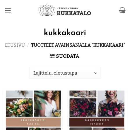
Skip
to
content
kukkakaari
ETUSIVU
/
TUOTTEET AVAINSANALLA “KUKKAKAARI”
SUODATA