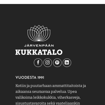
useampi
muunnelma.
Voit
tehdä
valinnat
tuotteen
sivulla.
VUODESTA 1991
Kotiin ja puutarhaan ammattitaitoista ja
aikaansa seuraavaa palvelua. Upea
valikoima leikkokukkia, viherkasveja,
sisustustavaroita sekä vaateliaankin