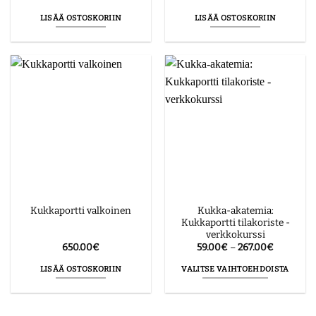
LISÄÄ OSTOSKORIIN
LISÄÄ OSTOSKORIIN
Kukka-akatemia:
Kukkaportti valkoinen
Kukkaportti tilakoriste -
verkkokurssi
Hintaluo
650.00
€
59.00
€
–
267.00
€
59.00€
-
LISÄÄ OSTOSKORIIN
VALITSE VAIHTOEHDOISTA
267.00€
Tällä
tuotteella
on