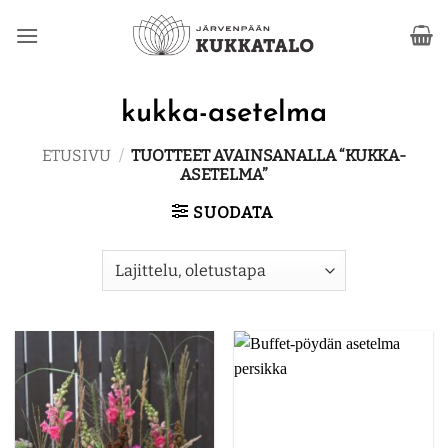
Skip
to
content
kukka-asetelma
ETUSIVU
/
TUOTTEET AVAINSANALLA “KUKKA-
ASETELMA”
SUODATA