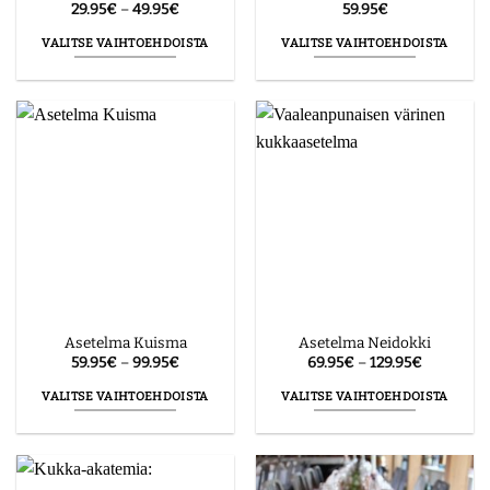
Hintaluokka:
29.95
€
–
49.95
€
59.95
€
29.95€
-
VALITSE VAIHTOEHDOISTA
VALITSE VAIHTOEHDOISTA
49.95€
Tällä
Tällä
tuotteella
tuotteella
on
on
useampi
useampi
muunnelma.
muunnelma.
Voit
Voit
tehdä
tehdä
valinnat
valinnat
tuotteen
tuotteen
sivulla.
sivulla.
Asetelma Kuisma
Asetelma Neidokki
Hintaluokka:
Hintaluok
59.95
€
–
99.95
€
69.95
€
–
129.95
€
59.95€
69.95€
-
-
VALITSE VAIHTOEHDOISTA
VALITSE VAIHTOEHDOISTA
99.95€
129.95€
Tällä
Tällä
tuotteella
tuotteella
on
on