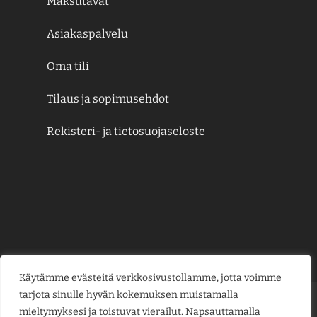
Maksutavat
Asiakaspalvelu
Oma tili
Tilaus ja sopimusehdot
Rekisteri- ja tietosuojaseloste
Käytämme evästeitä verkkosivustollamme, jotta voimme
tarjota sinulle hyvän kokemuksen muistamalla
Credit
MasterCard
Visa
Visa
mieltymyksesi ja toistuvat vierailut. Napsauttamalla