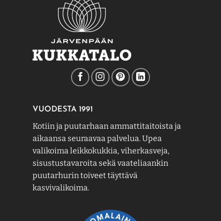
tuotteen
tuotteen
sivulla.
sivulla.
VUODESTA 1991
Kotiin ja puutarhaan ammattitaitoista ja
aikaansa seuraavaa palvelua. Upea
valikoima leikkokukkia, viherkasveja,
sisustustavaroita sekä vaateliaankin
puutarhurin toiveet täyttävä
kasvivalikoima.