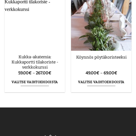
useampi
useampi
muunnelma.
muunnelma.
Voit
Voit
tehdä
tehdä
valinnat
valinnat
tuotteen
tuotteen
sivulla.
sivulla.
Kukka-akatemia:
Köynnös pöytäkoristeeksi
Kukkaportti tilakoriste -
verkkokurssi
Hintaluokka:
Hintaluok
59.00
€
–
267.00
€
49.00
€
–
69.00
€
59.00€
49.00€
-
-
VALITSE VAIHTOEHDOISTA
VALITSE VAIHTOEHDOISTA
267.00€
69.00€
Tällä
Tällä
tuotteella
tuotteella
on
on
useampi
useampi
muunnelma.
muunnelma.
Voit
Voit
tehdä
tehdä
valinnat
valinnat