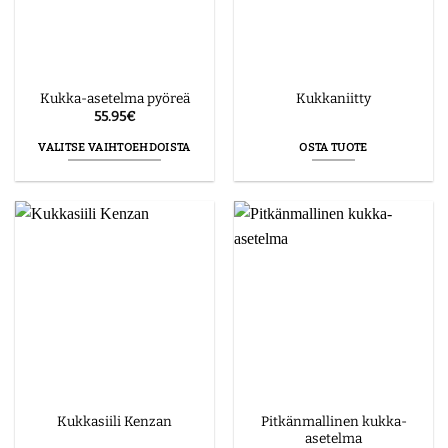
tuotteen
tuotteen
sivulla.
sivulla.
Kukka-asetelma pyöreä
Kukkaniitty
55.95
€
VALITSE VAIHTOEHDOISTA
OSTA TUOTE
Tällä
tuotteella
on
useampi
muunnelma.
Voit
tehdä
valinnat
tuotteen
sivulla.
Pitkänmallinen kukka-
Kukkasiili Kenzan
asetelma