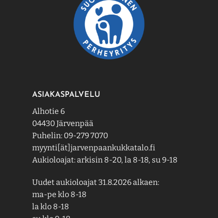
ASIAKASPALVELU
Alhotie 6
04430 Järvenpää
Puhelin: 09-279 7070
myynti[ät]jarvenpaankukkatalo.fi
Aukioloajat: arkisin 8-20, la 8-18, su 9-18
Uudet aukioloajat 31.8.2026 alkaen:
ma-pe klo 8-18
la klo 8-18