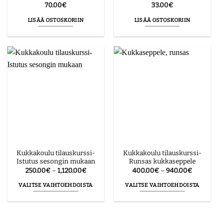
70.00
€
33.00
€
LISÄÄ OSTOSKORIIN
LISÄÄ OSTOSKORIIN
Kukkakoulu tilauskurssi-
Kukkakoulu tilauskurssi-
Istutus sesongin mukaan
Runsas kukkaseppele
Hintaluokka:
Hintalu
250.00
€
–
1,120.00
€
400.00
€
–
940.00
€
250.00€
400.00
-
-
VALITSE VAIHTOEHDOISTA
VALITSE VAIHTOEHDOISTA
1,120.00€
940.00€
Tällä
Tällä
tuotteella
tuotteella
on
on