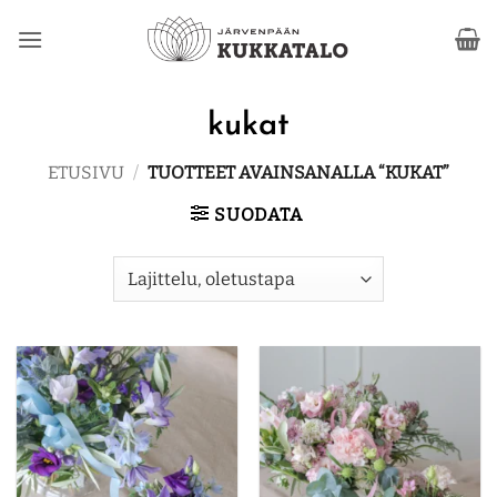
Skip
to
content
kukat
ETUSIVU
/
TUOTTEET AVAINSANALLA “KUKAT”
SUODATA