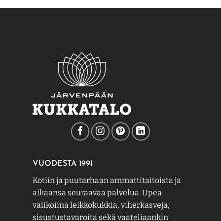
useampi
useampi
muunnelma.
muunnelma.
Voit
Voit
tehdä
tehdä
valinnat
valinnat
tuotteen
tuotteen
sivulla.
sivulla.
VUODESTA 1991
Kotiin ja puutarhaan ammattitaitoista ja
aikaansa seuraavaa palvelua. Upea
valikoima leikkokukkia, viherkasveja,
sisustustavaroita sekä vaateliaankin