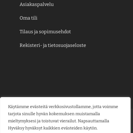
Asiakaspalvelu
Oma tili
Tilaus ja sopimusehdot
Rekisteri- ja tietosuojaseloste
Käytämme evästeitä verkkosivustollamme, jotta voimme
tarjota sinulle hyvän kokemuksen muistamalla
Credit
MasterCard
Visa
Visa
mieltymyksesi ja toistuvat vierailut. Napsauttamalla
Card
Electron
Hyväksy hyväksyt kaikkien evästeiden käytön.
KESÄJUHLAT
KUKKAKAUPPA
LAHJAKORTIT