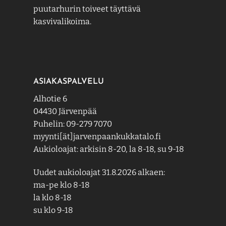
puutarhurin toiveet täyttävä
kasvivalikoima.
ASIAKASPALVELU
Alhotie 6
04430 Järvenpää
Puhelin: 09-279 7070
myynti[ät]jarvenpaankukkatalo.fi
Aukioloajat: arkisin 8-20, la 8-18, su 9-18
Uudet aukioloajat 31.8.2026 alkaen:
ma-pe klo 8-18
la klo 8-18
su klo 9-18