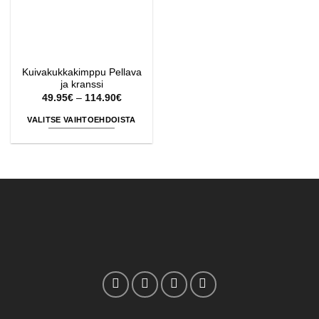
Kuivakukkakimppu Pellava
ja kranssi
Hintaluokka:
49.95
€
–
114.90
€
49.95€
-
VALITSE VAIHTOEHDOISTA
114.90€
Tällä
tuotteella
on
useampi
muunnelma.
Voit
tehdä
valinnat
tuotteen
sivulla.