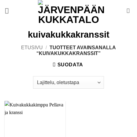
Skip
to
content
kuivakukkakranssit
ETUSIVU
/
TUOTTEET AVAINSANALLA
“KUIVAKUKKAKRANSSIT”
SUODATA