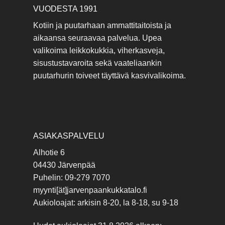
VUODESTA 1991
Kotiin ja puutarhaan ammattitaitoista ja
aikaansa seuraavaa palvelua. Upea
valikoima leikkokukkia, viherkasveja,
sisustustavaroita sekä vaateliaankin
puutarhurin toiveet täyttävä kasvivalikoima.
ASIAKASPALVELU
Alhotie 6
04430 Järvenpää
Puhelin: 09-279 7070
myynti[ät]jarvenpaankukkatalo.fi
Aukioloajat: arkisin 8-20, la 8-18, su 9-18