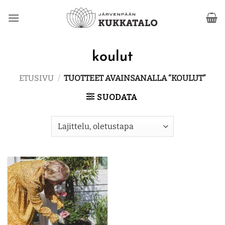
Skip
to
content
koulut
ETUSIVU
/
TUOTTEET AVAINSANALLA “KOULUT”
SUODATA