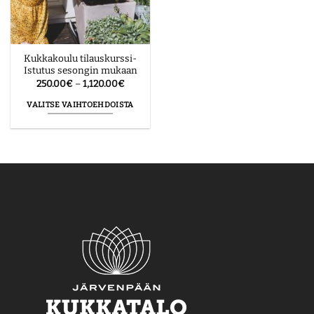
Kukkakoulu tilauskurssi-
Istutus sesongin mukaan
Hintaluokka:
250.00
€
–
1,120.00
€
250.00€
-
VALITSE VAIHTOEHDOISTA
1,120.00€
Tällä
tuotteella
on
useampi
muunnelma.
Voit
tehdä
valinnat
tuotteen
sivulla.