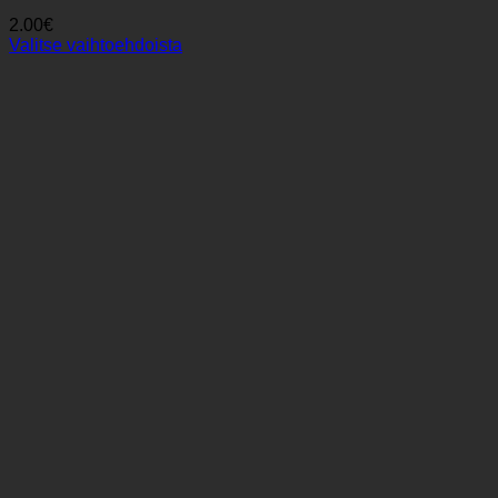
2.00
€
Valitse vaihtoehdoista
Tällä
tuotteella
on
useampi
muunnelma.
Voit
tehdä
valinnat
tuotteen
sivulla.