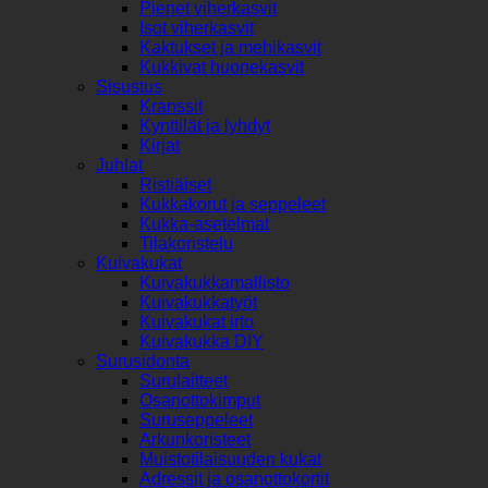
Pienet viherkasvit
Isot viherkasvit
Kaktukset ja mehikasvit
Kukkivat huonekasvit
Sisustus
Kranssit
Kynttilät ja lyhdyt
Kirjat
Juhlat
Ristiäiset
Kukkakorut ja seppeleet
Kukka-asetelmat
Tilakoristelu
Kuivakukat
Kuivakukkamallisto
Kuivakukkatyöt
Kuivakukat irto
Kuivakukka DIY
Surusidonta
Surulaitteet
Osanottokimput
Suruseppeleet
Arkunkoristeet
Muistotilaisuuden kukat
Adressit ja osanottokortit