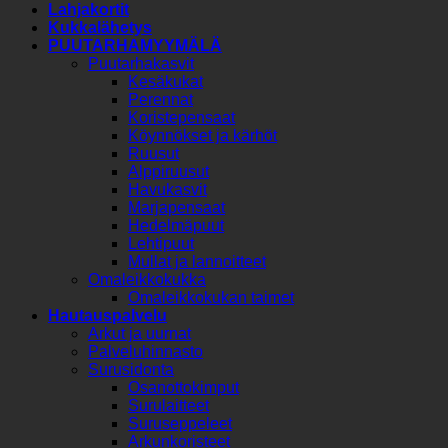
Lahjakortit
Kukkalähetys
PUUTARHAMYYMÄLÄ
Puutarhakasvit
Kesäkukat
Perennat
Koristepensaat
Köynnökset ja kärhöt
Ruusut
Alppiruusut
Havukasvit
Marjapensaat
Hedelmäpuut
Lehtipuut
Mullat ja lannoitteet
Omaleikkokukka
Omaleikkokukan taimet
Hautauspalvelu
Arkut ja uurnat
Palveluhinnasto
Surusidonta
Osanottokimput
Surulaitteet
Suruseppeleet
Arkunkoristeet