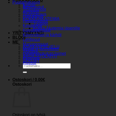
KUKKAKOULU
Puutarhakasvit
Kurssit
Alppiruusut
Tilauskurssit
Amppelit
Tilavuokraus
Havukasvit
KUKKA-AKATEMIA
Hedelmäpuut
Tuotteet
Kesäkukat
Kukka-Akatemia jäsenille
Koristepensaat
YRITYSMYYNTI
Köynnökset ja kärhöt
BLOGI
Lehtipuut
ME
Marjapensaat
ASIAKASPALVELU
Mullat ja lannoitteet
TARINA
Omaleikkokukan taimet
SAIJA SITOLAHTI
Perennat
TEKIJÄT
Ruusut
Etsi:
Ostoskori /
0.00
€
Ostoskori
Ostoskori on tyhjä.