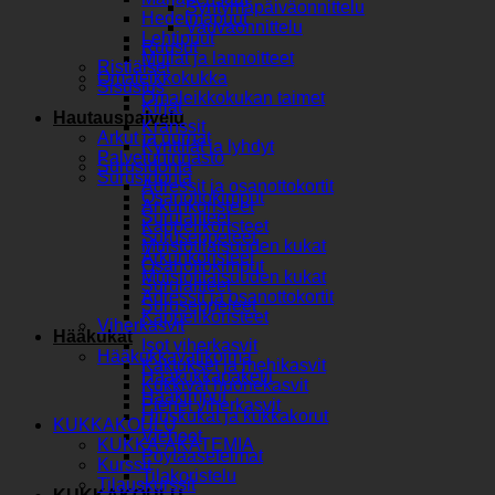
Syntymäpäiväonnittelu
Hedelmäpuut
Vauvaonnittelu
Lehtipuut
Ruusut
Mullat ja lannoitteet
Ristiäiset
Omaleikkokukka
Sisustus
Omaleikkokukan taimet
Kirjat
Hautauspalvelu
Kranssit
Arkut ja uurnat
Kynttilät ja lyhdyt
Palveluhinnasto
Surusidonta
Surusidonta
Adressit ja osanottokortit
Osanottokimput
Arkunkoristeet
Surulaitteet
Kappelikoristeet
Suruseppeleet
Muistotilaisuuden kukat
Arkunkoristeet
Osanottokimput
Muistotilaisuuden kukat
Surulaitteet
Adressit ja osanottokortit
Suruseppeleet
Kappelikoristeet
Viherkasvit
Hääkukat
Isot viherkasvit
Hääkukkavalikoima
Kaktukset ja mehikasvit
Hääkukkapaketit
Kukkivat huonekasvit
Hääkimput
Pienet viherkasvit
Hiuskukat ja kukkakorut
KUKKAKOULU
Vieheet
KUKKA-AKATEMIA
Pöytäasetelmat
Kurssit
Tilakoristelu
Tilauskurssit