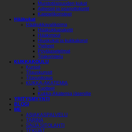
Muistotilaisuuden kukat
Adressit ja osanottokortit
Kappelikoristeet
Hääkukat
Hääkukkavalikoima
Hääkukkapaketit
Hääkimput
Hiuskukat ja kukkakorut
Vieheet
Pöytäasetelmat
Tilakoristelu
KUKKAKOULU
Kurssit
Tilauskurssit
Tilavuokraus
KUKKA-AKATEMIA
Tuotteet
Kukka-Akatemia jäsenille
YRITYSMYYNTI
BLOGI
ME
ASIAKASPALVELU
TARINA
SAIJA SITOLAHTI
TEKIJÄT