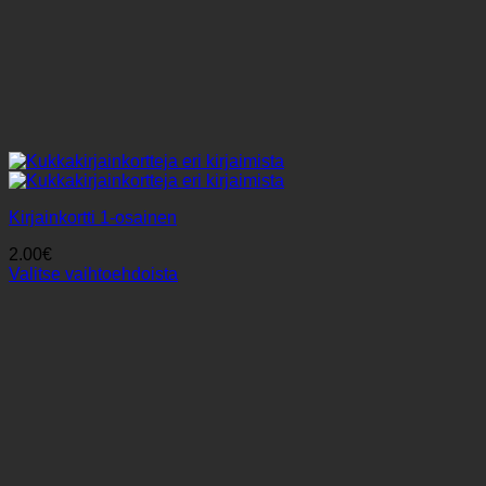
Kirjainkortti 1-osainen
2.00
€
Valitse vaihtoehdoista
Tällä
tuotteella
on
useampi
muunnelma.
Voit
tehdä
valinnat
tuotteen
sivulla.