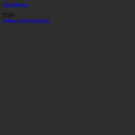
Pakettikortit
2.50
€
Valitse vaihtoehdoista
Tällä
tuotteella
on
useampi
muunnelma.
Voit
tehdä
valinnat
tuotteen
sivulla.