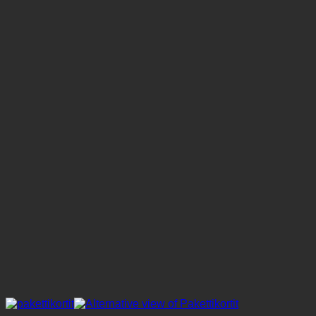
tuotteella
on
useampi
muunnelma.
Voit
tehdä
valinnat
tuotteen
sivulla.