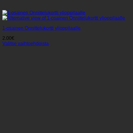
1-osainen Onnittelukortti ylioppilaalle
2.00
€
Valitse vaihtoehdoista
Tällä
tuotteella
on
useampi
muunnelma.
Voit
tehdä
valinnat
tuotteen
sivulla.