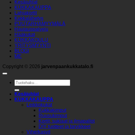
Kesäjuhlat
KUKKAKAUPPA
Lahjakortit
Kukkalähetys
PUUTARHAMYYMÄLÄ
Hautauspalvelu
Hääkukat
KUKKAKOULU
YRITYSMYYNTI
BLOGI
ME
Copyright © 2026
jarvenpaankukkatalo.fi
Etsi:
Kesäjuhlat
KUKKAKAUPPA
Leikkokukat
Kukkakimput
Ruusukimput
Kortit, suklaat ja ilmapallot
DIY tuotteet ja tarvikkeet
Viherkasvit