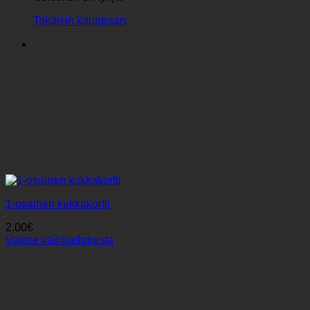
Takaisin kauppaan
1-osainen kukkakortti
2.00
€
Valitse vaihtoehdoista
Tällä
tuotteella
on
useampi
muunnelma.