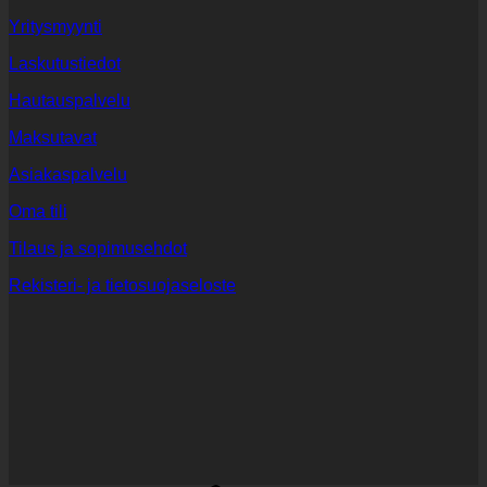
Yritysmyynti
Laskutustiedot
Hautauspalvelu
Maksutavat
Asiakaspalvelu
Oma tili
Tilaus ja sopimusehdot
Rekisteri- ja tietosuojaseloste