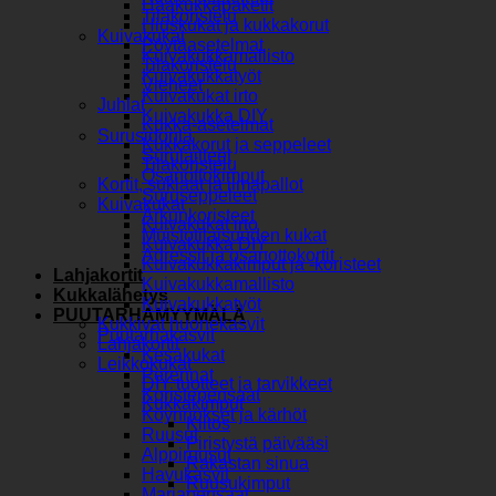
Hääkukkapaketit
Tilakoristelu
Hiuskukat ja kukkakorut
Kuivakukat
Pöytäasetelmat
Kuivakukkamallisto
Tilakoristelu
Kuivakukkatyöt
Vieheet
Kuivakukat irto
Juhlat
Kuivakukka DIY
Kukka-asetelmat
Surusidonta
Kukkakorut ja seppeleet
Surulaitteet
Tilakoristelu
Osanottokimput
Kortit, suklaat ja ilmapallot
Suruseppeleet
Kuivakukat
Arkunkoristeet
Kuivakukat irto
Muistotilaisuuden kukat
Kuivakukka DIY
Adressit ja osanottokortit
Kuivakukkakimput ja -koristeet
Lahjakortit
Kuivakukkamallisto
Kukkalähetys
Kuivakukkatyöt
PUUTARHAMYYMÄLÄ
Kukkivat huonekasvit
Puutarhakasvit
Lahjakortit
Kesäkukat
Leikkokukat
Perennat
DIY tuotteet ja tarvikkeet
Koristepensaat
Kukkakimput
Köynnökset ja kärhöt
Kiitos
Ruusut
Piristystä päivääsi
Alppiruusut
Rakastan sinua
Havukasvit
Ruusukimput
Marjapensaat