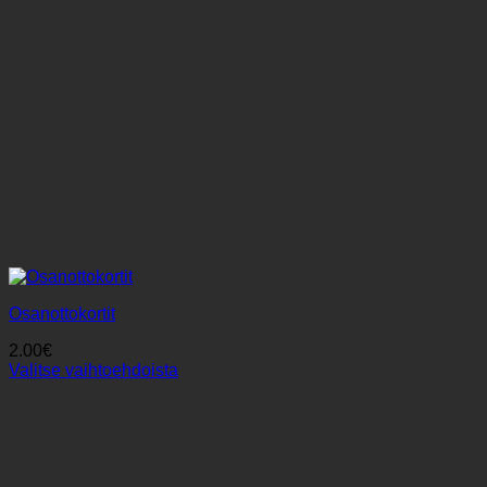
Osanottokortit
2.00
€
Valitse vaihtoehdoista
Tällä
tuotteella
on
useampi
muunnelma.
Voit