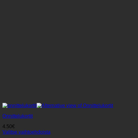
tehdä
valinnat
tuotteen
sivulla.
Onnittelukortit
4.50
€
Valitse vaihtoehdoista
Tällä