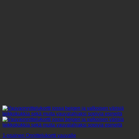
Voit
tehdä
valinnat
tuotteen
sivulla.
1-osainen Onnittelukortti vauvalle