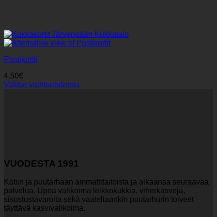
Postikortit
4.50
€
Valitse vaihtoehdoista
Tällä
tuotteella
on
useampi
muunnelma.
Voit
tehdä
valinnat
VUODESTA 1991
tuotteen
sivulla.
Kotiin ja puutarhaan ammattitaitoista ja aikaansa seuraavaa
palvelua. Upea valikoima leikkokukkia, viherkasveja,
sisustustavaroita sekä vaateliaankin puutarhurin toiveet
täyttävä kasvivalikoima.