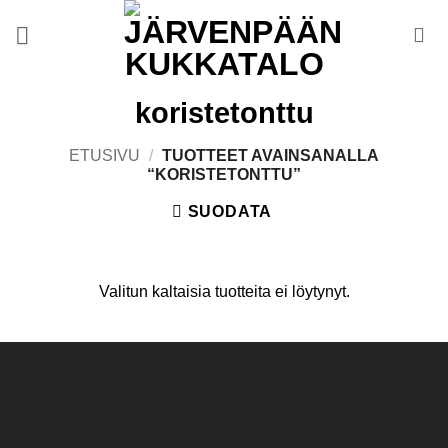
Skip
to
content
koristetonttu
ETUSIVU
/
TUOTTEET AVAINSANALLA
“KORISTETONTTU”
SUODATA
Valitun kaltaisia tuotteita ei löytynyt.