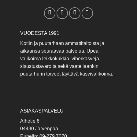
VUODESTA 1991
Kotiin ja puutarhaan ammattitaitoista ja
aikaansa seuraavaa palvelua. Upea
valikoima leikkokukkia, viherkasveja,
sisustustavaroita sekä vaateliaankin
puutarhurin toiveet täyttävä kasvivalikoima.
ASIAKASPALVELU
Alhotie 6
04430 Järvenpää
Puhelin: 09-279 7070