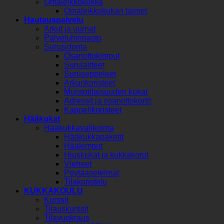
Omaleikkokukka
Omaleikkokukan taimet
Hautauspalvelu
Arkut ja uurnat
Palveluhinnasto
Surusidonta
Osanottokimput
Surulaitteet
Suruseppeleet
Arkunkoristeet
Muistotilaisuuden kukat
Adressit ja osanottokortit
Kappelikoristeet
Hääkukat
Hääkukkavalikoima
Hääkukkapaketit
Hääkimput
Hiuskukat ja kukkakorut
Vieheet
Pöytäasetelmat
Tilakoristelu
KUKKAKOULU
Kurssit
Tilauskurssit
Tilavuokraus