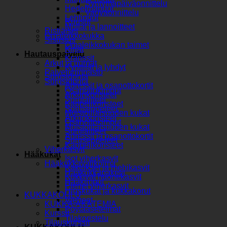
Syntymäpäiväonnittelu
Hedelmäpuut
Vauvaonnittelu
Lehtipuut
Ruusut
Mullat ja lannoitteet
Ristiäiset
Omaleikkokukka
Sisustus
Omaleikkokukan taimet
Kirjat
Hautauspalvelu
Kranssit
Arkut ja uurnat
Kynttilät ja lyhdyt
Palveluhinnasto
Surusidonta
Surusidonta
Adressit ja osanottokortit
Osanottokimput
Arkunkoristeet
Surulaitteet
Kappelikoristeet
Suruseppeleet
Muistotilaisuuden kukat
Arkunkoristeet
Osanottokimput
Muistotilaisuuden kukat
Surulaitteet
Adressit ja osanottokortit
Suruseppeleet
Kappelikoristeet
Viherkasvit
Hääkukat
Isot viherkasvit
Hääkukkavalikoima
Kaktukset ja mehikasvit
Hääkukkapaketit
Kukkivat huonekasvit
Hääkimput
Pienet viherkasvit
Hiuskukat ja kukkakorut
KUKKAKOULU
Vieheet
KUKKA-AKATEMIA
Pöytäasetelmat
Kurssit
Tilakoristelu
Tilauskurssit