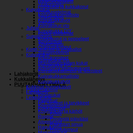
Hääkukkapaketit
Tilakoristelu
Hiuskukat ja kukkakorut
Kuivakukat
Pöytäasetelmat
Kuivakukkamallisto
Tilakoristelu
Kuivakukkatyöt
Vieheet
Kuivakukat irto
Juhlat
Kuivakukka DIY
Kukka-asetelmat
Surusidonta
Kukkakorut ja seppeleet
Surulaitteet
Tilakoristelu
Osanottokimput
Kortit, suklaat ja ilmapallot
Suruseppeleet
Kuivakukat
Arkunkoristeet
Kuivakukat irto
Muistotilaisuuden kukat
Kuivakukka DIY
Adressit ja osanottokortit
Kuivakukkakimput ja -koristeet
Lahjakortit
Kuivakukkamallisto
Kukkalähetys
Kuivakukkatyöt
PUUTARHAMYYMÄLÄ
Kukkivat huonekasvit
Puutarhakasvit
Lahjakortit
Kesäkukat
Leikkokukat
Perennat
DIY tuotteet ja tarvikkeet
Koristepensaat
Kukkakimput
Köynnökset ja kärhöt
Kiitos
Ruusut
Piristystä päivääsi
Alppiruusut
Rakastan sinua
Havukasvit
Ruusukimput
Marjapensaat