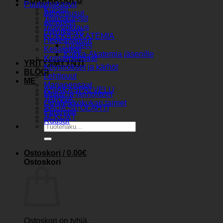
KUKKAKOULU
Puutarhakasvit
Kurssit
Alppiruusut
Tilauskurssit
Amppelit
Tilavuokraus
Havukasvit
KUKKA-AKATEMIA
Hedelmäpuut
Tuotteet
Kesäkukat
Kukka-Akatemia jäsenille
Koristepensaat
YRITYSMYYNTI
Köynnökset ja kärhöt
BLOGI
Lehtipuut
ME
Marjapensaat
ASIAKASPALVELU
Mullat ja lannoitteet
TARINA
Omaleikkokukan taimet
SAIJA SITOLAHTI
Perennat
TEKIJÄT
Ruusut
Etsi:
Ostoskori /
0.00
€
Ostoskori
Ostoskori on tyhjä.