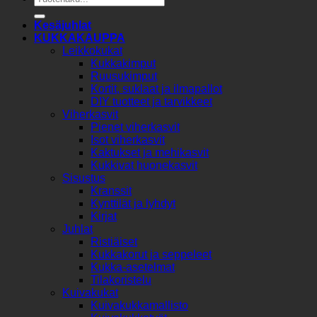
Kesäjuhlat
KUKKAKAUPPA
Leikkokukat
Kukkakimput
Ruusukimput
Kortit, suklaat ja ilmapallot
DIY tuotteet ja tarvikkeet
Viherkasvit
Pienet viherkasvit
Isot viherkasvit
Kaktukset ja mehikasvit
Kukkivat huonekasvit
Sisustus
Kranssit
Kynttilät ja lyhdyt
Kirjat
Juhlat
Ristiäiset
Kukkakorut ja seppeleet
Kukka-asetelmat
Tilakoristelu
Kuivakukat
Kuivakukkamallisto