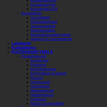
Kuivakukkatyöt
Kuivakukat irto
Kuivakukka DIY
Surusidonta
Surulaitteet
Osanottokimput
Suruseppeleet
Arkunkoristeet
Muistotilaisuuden kukat
Adressit ja osanottokortit
Lahjakortit
Kukkalähetys
PUUTARHAMYYMÄLÄ
Puutarhakasvit
Kesäkukat
Perennat
Koristepensaat
Köynnökset ja kärhöt
Ruusut
Alppiruusut
Havukasvit
Marjapensaat
Hedelmäpuut
Lehtipuut
Mullat ja lannoitteet