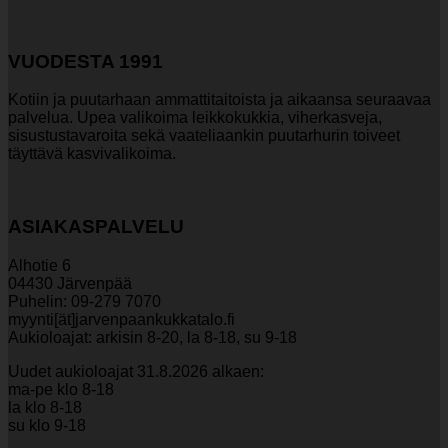
VUODESTA 1991
Kotiin ja puutarhaan ammattitaitoista ja aikaansa seuraavaa
palvelua. Upea valikoima leikkokukkia, viherkasveja,
sisustustavaroita sekä vaateliaankin puutarhurin toiveet
täyttävä kasvivalikoima.
ASIAKASPALVELU
Alhotie 6
04430 Järvenpää
Puhelin: 09-279 7070
myynti[ät]jarvenpaankukkatalo.fi
Aukioloajat: arkisin 8-20, la 8-18, su 9-18
Uudet aukioloajat 31.8.2026 alkaen:
ma-pe klo 8-18
la klo 8-18
su klo 9-18