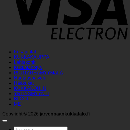
Kesäjuhlat
KUKKAKAUPPA
Lahjakortit
Kukkalähetys
PUUTARHAMYYMÄLÄ
Hautauspalvelu
Hääkukat
KUKKAKOULU
YRITYSMYYNTI
BLOGI
ME
Copyright © 2026
jarvenpaankukkatalo.fi
Etsi: