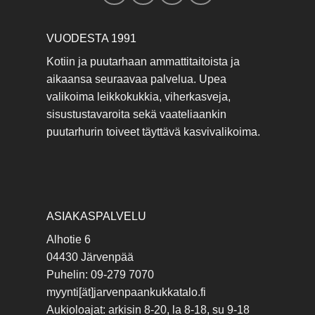
VUODESTA 1991
Kotiin ja puutarhaan ammattitaitoista ja
aikaansa seuraavaa palvelua. Upea
valikoima leikkokukkia, viherkasveja,
sisustustavaroita sekä vaateliaankin
puutarhurin toiveet täyttävä kasvivalikoima.
ASIAKASPALVELU
Alhotie 6
04430 Järvenpää
Puhelin: 09-279 7070
myynti[ät]jarvenpaankukkatalo.fi
Aukioloajat: arkisin 8-20, la 8-18, su 9-18