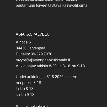
puutarhurin toiveet täyttävä kasvivalikoima.
ASIAKASPALVELU
Alhotie 6
04430 Järvenpää
Puhelin: 09-279 7070
myynti[ät]jarvenpaankukkatalo.fi
Aukioloajat: arkisin 8-20, la 8-18, su 9-18
Uudet aukioloajat 31.8.2026 alkaen:
ma-pe klo 8-18
la klo 8-18
su klo 9-18
Sesonkiaukioloajat: