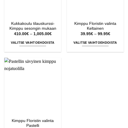
Kukkakoulu tilauskurssi-
Kimppu Floristin valinta
Kimppu sesongin mukaan
Keltainen
Hintaluokka:
Hintaluok
410.00
€
–
1,005.00
€
39.95
€
–
99.95
€
410.00€
39.95€
-
-
VALITSE VAIHTOEHDOISTA
VALITSE VAIHTOEHDOISTA
1,005.00€
99.95€
Tällä
Tällä
tuotteella
tuotteella
on
on
useampi
useampi
muunnelma.
muunnelma.
Voit
Voit
tehdä
tehdä
valinnat
valinnat
tuotteen
tuotteen
sivulla.
sivulla.
Kimppu Floristin valinta
Pastelli