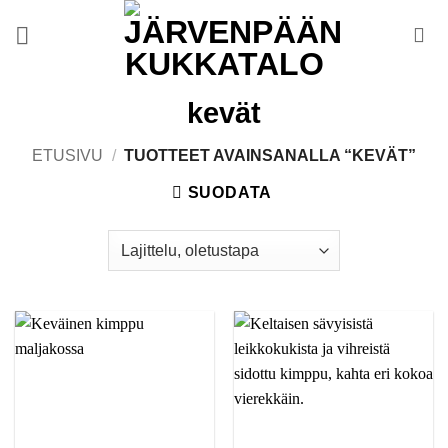
Skip
to
content
kevät
ETUSIVU
/
TUOTTEET AVAINSANALLA “KEVÄT”
SUODATA