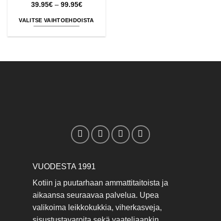
Hintaluokka:
39.95
€
–
99.95
€
39.95€
-
VALITSE VAIHTOEHDOISTA
99.95€
Tällä
tuotteella
on
useampi
muunnelma.
Voit
tehdä
valinnat
tuotteen
sivulla.
VUODESTA 1991
Kotiin ja puutarhaan ammattitaitoista ja
aikaansa seuraavaa palvelua. Upea
valikoima leikkokukkia, viherkasveja,
sisustustavaroita sekä vaateliaankin