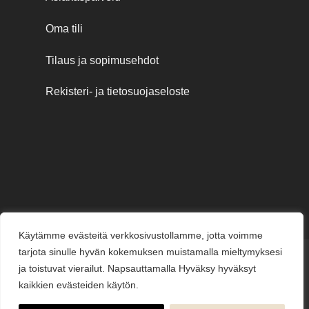
Oma tili
Tilaus ja sopimusehdot
Rekisteri- ja tietosuojaseloste
Käytämme evästeitä verkkosivustollamme, jotta voimme
tarjota sinulle hyvän kokemuksen muistamalla mieltymyksesi
Credit
MasterCard
Visa
Visa
ja toistuvat vierailut. Napsauttamalla Hyväksy hyväksyt
Card
Electron
kaikkien evästeiden käytön.
KESÄJUHLAT
KUKKAKAUPPA
LAHJAKORTIT
KUKKALÄHETYS
PUUTARHAMYYMÄLÄ
HAUTAUSPALVELU
HÄÄKUKAT