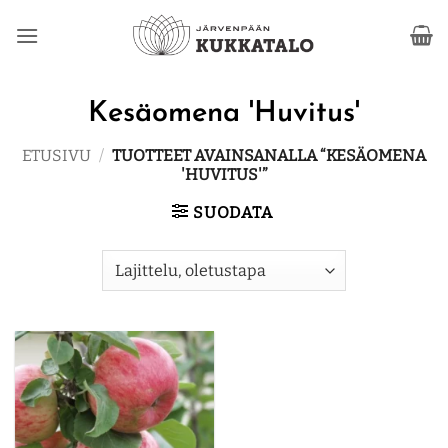
Skip
to
content
Kesäomena 'Huvitus'
ETUSIVU
/
TUOTTEET AVAINSANALLA “KESÄOMENA
'HUVITUS'”
SUODATA