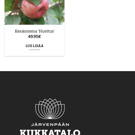
Kesäomena ‘Huvitus’
49.95
€
LUE LISÄÄ