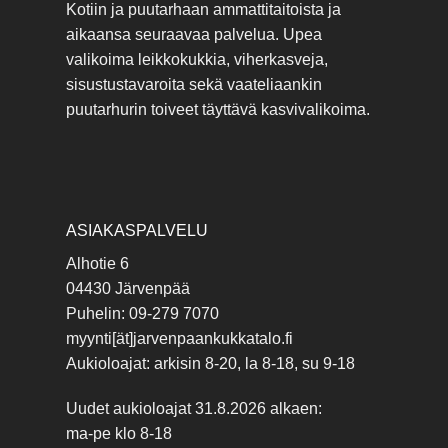
Kotiin ja puutarhaan ammattitaitoista ja
aikaansa seuraavaa palvelua. Upea
valikoima leikkokukkia, viherkasveja,
sisustustavaroita sekä vaateliaankin
puutarhurin toiveet täyttävä kasvivalikoima.
ASIAKASPALVELU
Alhotie 6
04430 Järvenpää
Puhelin: 09-279 7070
myynti[ät]jarvenpaankukkatalo.fi
Aukioloajat: arkisin 8-20, la 8-18, su 9-18
Uudet aukioloajat 31.8.2026 alkaen:
ma-pe klo 8-18