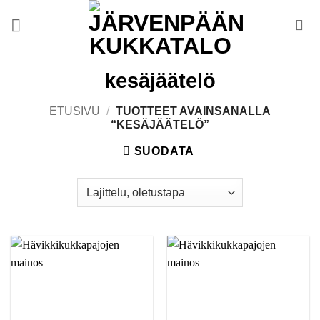
Skip
to
content
kesäjäätelö
ETUSIVU
/
TUOTTEET AVAINSANALLA
“KESÄJÄÄTELÖ”
SUODATA