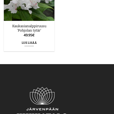
Kaukasianalppiruusu
‘Pohjolan tytär’
49.95
€
LUE LISÄÄ