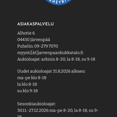
ASIAKASPALVELU
Alhotie 6
04430 Järvenpää
Puhelin: 09-279 7070
myynti[ät]jarvenpaankukkatalo.fi
Aukioloajat: arkisin 8-20, la 8-18, su 9-18
Uudet aukioloajat 31.8.2026 alkaen:
ma-pe klo 8-18
la klo 8-18
su klo 9-18
Sesonkiaukioloajat:
30.11.-27.12.2026 ma-pe 8-20, la 8-18, su 9-
18