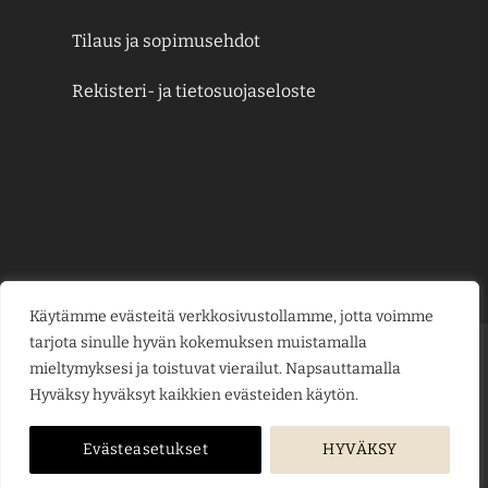
Tilaus ja sopimusehdot
Rekisteri- ja tietosuojaseloste
Käytämme evästeitä verkkosivustollamme, jotta voimme
tarjota sinulle hyvän kokemuksen muistamalla
Credit
MasterCard
Visa
Visa
mieltymyksesi ja toistuvat vierailut. Napsauttamalla
Card
Electron
Hyväksy hyväksyt kaikkien evästeiden käytön.
KESÄJUHLAT
KUKKAKAUPPA
LAHJAKORTIT
KUKKALÄHETYS
PUUTARHAMYYMÄLÄ
HAUTAUSPALVELU
HÄÄKUKAT
KUKKAKOULU
YRITYSMYYNTI
BLOGI
ME
Evästeasetukset
HYVÄKSY
Copyright © 2026
jarvenpaankukkatalo.fi