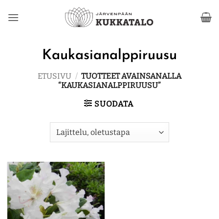
Skip
to
content
Kaukasianalppiruusu
ETUSIVU
/
TUOTTEET AVAINSANALLA
“KAUKASIANALPPIRUUSU”
SUODATA