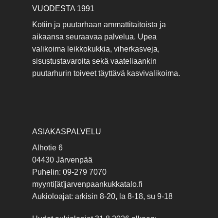
VUODESTA 1991
Kotiin ja puutarhaan ammattitaitoista ja
aikaansa seuraavaa palvelua. Upea
valikoima leikkokukkia, viherkasveja,
sisustustavaroita sekä vaateliaankin
puutarhurin toiveet täyttävä kasvivalikoima.
ASIAKASPALVELU
Alhotie 6
04430 Järvenpää
Puhelin: 09-279 7070
myynti[ät]jarvenpaankukkatalo.fi
Aukioloajat: arkisin 8-20, la 8-18, su 9-18