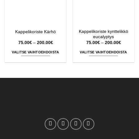
Kappelikoriste kynttelikkö
Kappelikoriste Kärhö
eucalyptys
Hintaluokka:
Hintaluok
75.00
€
–
200.00
€
75.00
€
–
200.00
€
75.00€
75.00€
-
-
VALITSE VAIHTOEHDOISTA
VALITSE VAIHTOEHDOISTA
200.00€
200.00€
Tällä
Tällä
tuotteella
tuotteella
on
on
useampi
useampi
muunnelma.
muunnelma.
Voit
Voit
tehdä
tehdä
valinnat
valinnat
tuotteen
tuotteen
sivulla.
sivulla.