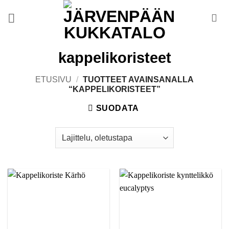
Skip
to
content
kappelikoristeet
ETUSIVU
/
TUOTTEET AVAINSANALLA
“KAPPELIKORISTEET”
SUODATA