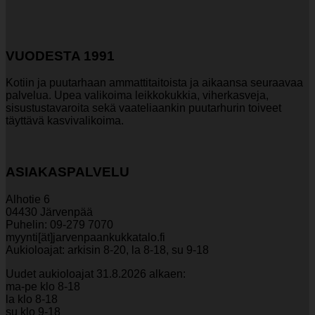
muunnelma.
Voit
tehdä
valinnat
VUODESTA 1991
tuotteen
sivulla.
Kotiin ja puutarhaan ammattitaitoista ja aikaansa seuraavaa
palvelua. Upea valikoima leikkokukkia, viherkasveja,
sisustustavaroita sekä vaateliaankin puutarhurin toiveet
täyttävä kasvivalikoima.
ASIAKASPALVELU
Alhotie 6
04430 Järvenpää
Puhelin: 09-279 7070
myynti[ät]jarvenpaankukkatalo.fi
Aukioloajat: arkisin 8-20, la 8-18, su 9-18
Uudet aukioloajat 31.8.2026 alkaen:
ma-pe klo 8-18
la klo 8-18
su klo 9-18