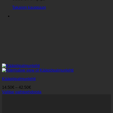
Takaisin kauppaan
Kääpiöpalmunlehti
Hintaluokka:
14.50
€
–
42.50
€
14.50€
Valitse vaihtoehdoista
Tällä
-
tuotteella
42.50€
on
useampi