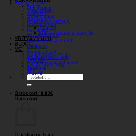
KUKKAKOULU
Puutarhakasvit
Kurssit
Alppiruusut
Tilauskurssit
Amppelit
Tilavuokraus
Havukasvit
KUKKA-AKATEMIA
Hedelmäpuut
Tuotteet
Kesäkukat
Kukka-Akatemia jäsenille
Koristepensaat
YRITYSMYYNTI
Köynnökset ja kärhöt
BLOGI
Lehtipuut
ME
Marjapensaat
ASIAKASPALVELU
Mullat ja lannoitteet
TARINA
Omaleikkokukan taimet
SAIJA SITOLAHTI
Perennat
TEKIJÄT
Ruusut
Etsi:
Ostoskori /
0.00
€
Ostoskori
Ostoskori on tyhjä.