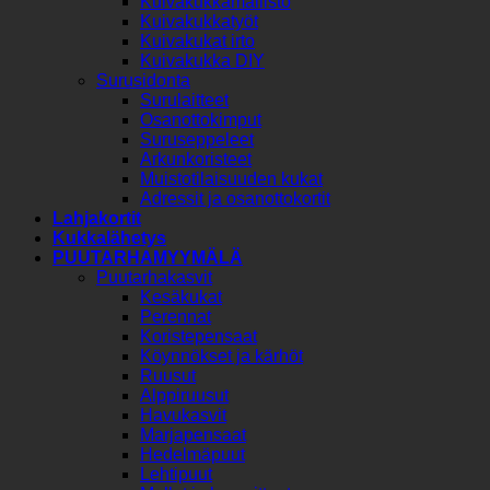
Kuivakukkamallisto
Kuivakukkatyöt
Kuivakukat irto
Kuivakukka DIY
Surusidonta
Surulaitteet
Osanottokimput
Suruseppeleet
Arkunkoristeet
Muistotilaisuuden kukat
Adressit ja osanottokortit
Lahjakortit
Kukkalähetys
PUUTARHAMYYMÄLÄ
Puutarhakasvit
Kesäkukat
Perennat
Koristepensaat
Köynnökset ja kärhöt
Ruusut
Alppiruusut
Havukasvit
Marjapensaat
Hedelmäpuut
Lehtipuut