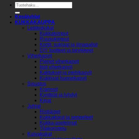
Etsi:
Kesäjuhlat
KUKKAKAUPPA
Leikkokukat
Kukkakimput
Ruusukimput
Kortit, suklaat ja ilmapallot
DIY tuotteet ja tarvikkeet
Viherkasvit
Pienet viherkasvit
Isot viherkasvit
Kaktukset ja mehikasvit
Kukkivat huonekasvit
Sisustus
Kranssit
Kynttilät ja lyhdyt
Kirjat
Juhlat
Ristiäiset
Kukkakorut ja seppeleet
Kukka-asetelmat
Tilakoristelu
Kuivakukat