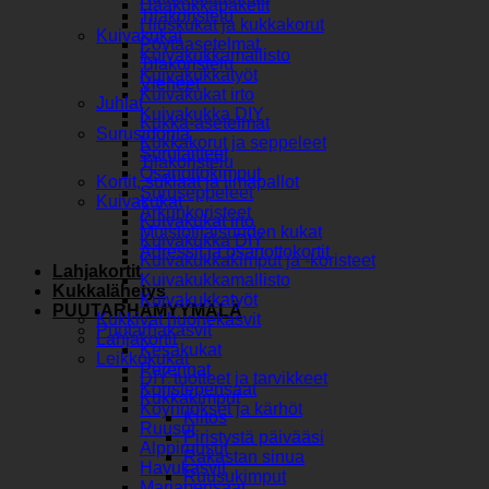
Hääkukkapaketit
Tilakoristelu
Hiuskukat ja kukkakorut
Kuivakukat
Pöytäasetelmat
Kuivakukkamallisto
Tilakoristelu
Kuivakukkatyöt
Vieheet
Kuivakukat irto
Juhlat
Kuivakukka DIY
Kukka-asetelmat
Surusidonta
Kukkakorut ja seppeleet
Surulaitteet
Tilakoristelu
Osanottokimput
Kortit, suklaat ja ilmapallot
Suruseppeleet
Kuivakukat
Arkunkoristeet
Kuivakukat irto
Muistotilaisuuden kukat
Kuivakukka DIY
Adressit ja osanottokortit
Kuivakukkakimput ja -koristeet
Lahjakortit
Kuivakukkamallisto
Kukkalähetys
Kuivakukkatyöt
PUUTARHAMYYMÄLÄ
Kukkivat huonekasvit
Puutarhakasvit
Lahjakortit
Kesäkukat
Leikkokukat
Perennat
DIY tuotteet ja tarvikkeet
Koristepensaat
Kukkakimput
Köynnökset ja kärhöt
Kiitos
Ruusut
Piristystä päivääsi
Alppiruusut
Rakastan sinua
Havukasvit
Ruusukimput
Marjapensaat