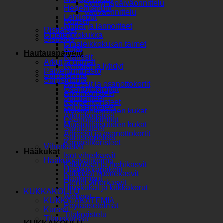
Syntymäpäiväonnittelu
Hedelmäpuut
Vauvaonnittelu
Lehtipuut
Ruusut
Mullat ja lannoitteet
Ristiäiset
Omaleikkokukka
Sisustus
Omaleikkokukan taimet
Kirjat
Hautauspalvelu
Kranssit
Arkut ja uurnat
Kynttilät ja lyhdyt
Palveluhinnasto
Surusidonta
Surusidonta
Adressit ja osanottokortit
Osanottokimput
Arkunkoristeet
Surulaitteet
Kappelikoristeet
Suruseppeleet
Muistotilaisuuden kukat
Arkunkoristeet
Osanottokimput
Muistotilaisuuden kukat
Surulaitteet
Adressit ja osanottokortit
Suruseppeleet
Kappelikoristeet
Viherkasvit
Hääkukat
Isot viherkasvit
Hääkukkavalikoima
Kaktukset ja mehikasvit
Hääkukkapaketit
Kukkivat huonekasvit
Hääkimput
Pienet viherkasvit
Hiuskukat ja kukkakorut
KUKKAKOULU
Vieheet
KUKKA-AKATEMIA
Pöytäasetelmat
Kurssit
Tilakoristelu
Tilauskurssit