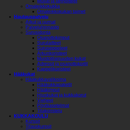
Mullat ja lannoitteet
Omaleikkokukka
Omaleikkokukan taimet
Hautauspalvelu
Arkut ja uurnat
Palveluhinnasto
Surusidonta
Osanottokimput
Surulaitteet
Suruseppeleet
Arkunkoristeet
Muistotilaisuuden kukat
Adressit ja osanottokortit
Kappelikoristeet
Hääkukat
Hääkukkavalikoima
Hääkukkapaketit
Hääkimput
Hiuskukat ja kukkakorut
Vieheet
Pöytäasetelmat
Tilakoristelu
KUKKAKOULU
Kurssit
Tilauskurssit