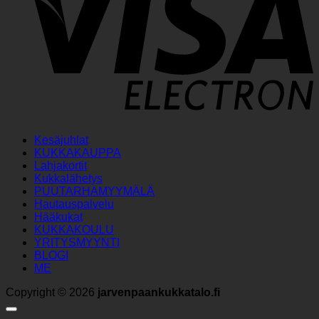
Kesäjuhlat
KUKKAKAUPPA
Lahjakortit
Kukkalähetys
PUUTARHAMYYMÄLÄ
Hautauspalvelu
Hääkukat
KUKKAKOULU
YRITYSMYYNTI
BLOGI
ME
Copyright © 2026
jarvenpaankukkatalo.fi