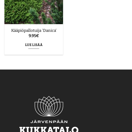
Kääpiöpallotuija ‘Danica’
9.95
€
LUE LISÄÄ