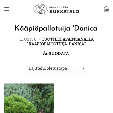
Skip
to
content
Kääpiöpallotuija 'Danica'
ETUSIVU
/
TUOTTEET AVAINSANALLA
“KÄÄPIÖPALLOTUIJA 'DANICA'”
SUODATA