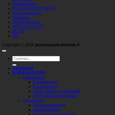
Kukkalähetys
PUUTARHAMYYMÄLÄ
Hautauspalvelu
Hääkukat
KUKKAKOULU
YRITYSMYYNTI
BLOGI
ME
Copyright © 2026
jarvenpaankukkatalo.fi
Etsi:
Kesäjuhlat
KUKKAKAUPPA
Leikkokukat
Kukkakimput
Ruusukimput
Kortit, suklaat ja ilmapallot
DIY tuotteet ja tarvikkeet
Viherkasvit
Pienet viherkasvit
Isot viherkasvit
Kaktukset ja mehikasvit