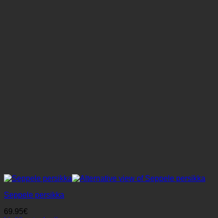
muunnelma.
Voit
tehdä
valinnat
tuotteen
sivulla.
Seppele persikka
69.95
€