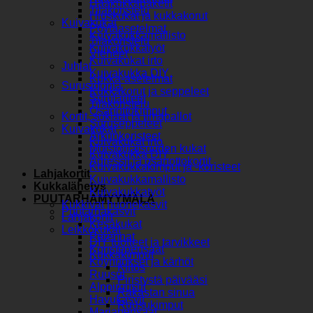
Hääkukkapaketit
Tilakoristelu
Hiuskukat ja kukkakorut
Kuivakukat
Pöytäasetelmat
Kuivakukkamallisto
Tilakoristelu
Kuivakukkatyöt
Vieheet
Kuivakukat irto
Juhlat
Kuivakukka DIY
Kukka-asetelmat
Surusidonta
Kukkakorut ja seppeleet
Surulaitteet
Tilakoristelu
Osanottokimput
Kortit, suklaat ja ilmapallot
Suruseppeleet
Kuivakukat
Arkunkoristeet
Kuivakukat irto
Muistotilaisuuden kukat
Kuivakukka DIY
Adressit ja osanottokortit
Kuivakukkakimput ja -koristeet
Lahjakortit
Kuivakukkamallisto
Kukkalähetys
Kuivakukkatyöt
PUUTARHAMYYMÄLÄ
Kukkivat huonekasvit
Puutarhakasvit
Lahjakortit
Kesäkukat
Leikkokukat
Perennat
DIY tuotteet ja tarvikkeet
Koristepensaat
Kukkakimput
Köynnökset ja kärhöt
Kiitos
Ruusut
Piristystä päivääsi
Alppiruusut
Rakastan sinua
Havukasvit
Ruusukimput
Marjapensaat