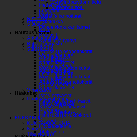
Syntymäpäiväonnittelu
Hedelmäpuut
Vauvaonnittelu
Lehtipuut
Ruusut
Mullat ja lannoitteet
Ristiäiset
Omaleikkokukka
Sisustus
Omaleikkokukan taimet
Kirjat
Hautauspalvelu
Kranssit
Arkut ja uurnat
Kynttilät ja lyhdyt
Palveluhinnasto
Surusidonta
Surusidonta
Adressit ja osanottokortit
Osanottokimput
Arkunkoristeet
Surulaitteet
Kappelikoristeet
Suruseppeleet
Muistotilaisuuden kukat
Arkunkoristeet
Osanottokimput
Muistotilaisuuden kukat
Surulaitteet
Adressit ja osanottokortit
Suruseppeleet
Kappelikoristeet
Viherkasvit
Hääkukat
Isot viherkasvit
Hääkukkavalikoima
Kaktukset ja mehikasvit
Hääkukkapaketit
Kukkivat huonekasvit
Hääkimput
Pienet viherkasvit
Hiuskukat ja kukkakorut
KUKKAKOULU
Vieheet
KUKKA-AKATEMIA
Pöytäasetelmat
Kurssit
Tilakoristelu
Tilauskurssit