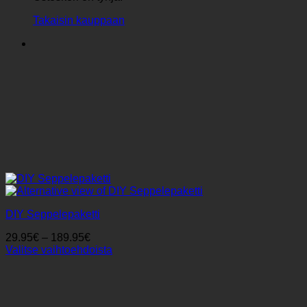
Takaisin kauppaan
DIY Seppelepaketti
Hintaluokka:
29.95
€
–
189.95
€
29.95€
Valitse vaihtoehdoista
Tällä
-
tuotteella
189.95€
on
useampi