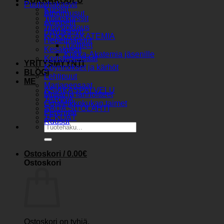
KUKKAKOULU
Puutarhakasvit
Kurssit
Alppiruusut
Tilauskurssit
Amppelit
Tilavuokraus
Havukasvit
KUKKA-AKATEMIA
Hedelmäpuut
Tuotteet
Kesäkukat
Kukka-Akatemia jäsenille
Koristepensaat
YRITYSMYYNTI
Köynnökset ja kärhöt
BLOGI
Lehtipuut
ME
Marjapensaat
ASIAKASPALVELU
Mullat ja lannoitteet
TARINA
Omaleikkokukan taimet
SAIJA SITOLAHTI
Perennat
TEKIJÄT
Ruusut
Etsi:
Ostoskori /
0.00
€
Ostoskori
Ostoskori on tyhjä.