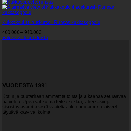
Kukkakoulu tilauskurssi- Runsas kukkaseppele
Hintaluokka:
400.00
€
–
940.00
€
400.00€
Valitse vaihtoehdoista
Tällä
-
tuotteella
940.00€
on
useampi
muunnelma.
Voit
tehdä
valinnat
VUODESTA 1991
tuotteen
sivulla.
Kotiin ja puutarhaan ammattitaitoista ja aikaansa seuraavaa
palvelua. Upea valikoima leikkokukkia, viherkasveja,
sisustustavaroita sekä vaateliaankin puutarhurin toiveet
täyttävä kasvivalikoima.