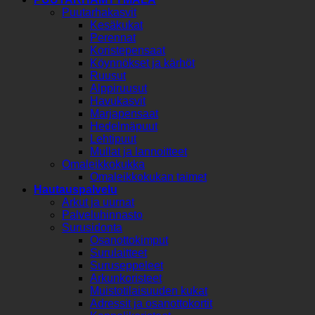
Puutarhakasvit
Kesäkukat
Perennat
Koristepensaat
Köynnökset ja kärhöt
Ruusut
Alppiruusut
Havukasvit
Marjapensaat
Hedelmäpuut
Lehtipuut
Mullat ja lannoitteet
Omaleikkokukka
Omaleikkokukan taimet
Hautauspalvelu
Arkut ja uurnat
Palveluhinnasto
Surusidonta
Osanottokimput
Surulaitteet
Suruseppeleet
Arkunkoristeet
Muistotilaisuuden kukat
Adressit ja osanottokortit