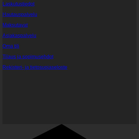
Laskutustiedot
Hautauspalvelu
Maksutavat
Asiakaspalvelu
Oma tili
Tilaus ja sopimusehdot
Rekisteri- ja tietosuojaseloste
C
C