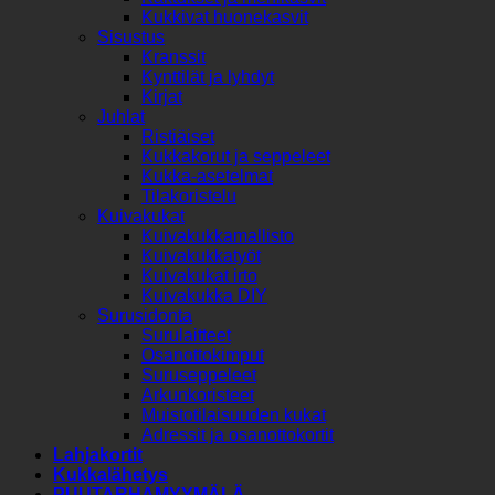
Kukkivat huonekasvit
Sisustus
Kranssit
Kynttilät ja lyhdyt
Kirjat
Juhlat
Ristiäiset
Kukkakorut ja seppeleet
Kukka-asetelmat
Tilakoristelu
Kuivakukat
Kuivakukkamallisto
Kuivakukkatyöt
Kuivakukat irto
Kuivakukka DIY
Surusidonta
Surulaitteet
Osanottokimput
Suruseppeleet
Arkunkoristeet
Muistotilaisuuden kukat
Adressit ja osanottokortit
Lahjakortit
Kukkalähetys
PUUTARHAMYYMÄLÄ