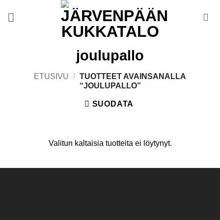
Skip
to
content
joulupallo
ETUSIVU
/
TUOTTEET AVAINSANALLA
“JOULUPALLO”
SUODATA
Valitun kaltaisia tuotteita ei löytynyt.