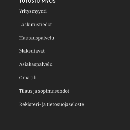
TUTUSTU MYÖS
Yritysmyynti
Laskutustiedot
Hautauspalvelu
Maksutavat
Asiakaspalvelu
Oma tili
Tilaus ja sopimusehdot
Rekisteri- ja tietosuojaseloste