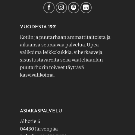
VUODESTA 1991
Kotiin ja puutarhaan ammattitaitoista ja
aikaansa seuraavaa palvelua. Upea
valikoima leikkokukkia, viherkasveja,
sisustustavaroita sekä vaateliaankin
puutarhurin toiveet täyttävä
kasvivalikoima.
ASIAKASPALVELU
Alhotie 6
04430 Järvenpää