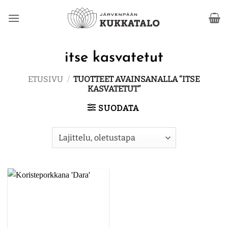
Skip
to
content
itse kasvatetut
ETUSIVU
/
TUOTTEET AVAINSANALLA “ITSE
KASVATETUT”
SUODATA