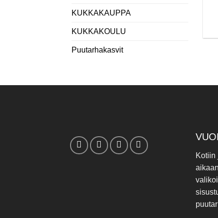
KUKKAKAUPPA
KUKKAKOULU
Puutarhakasvit
VUO
Kotiin
aikaa
valiko
sisust
puutar