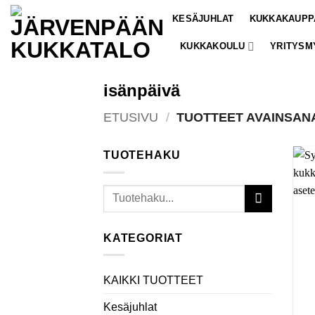
Skip
KESÄJUHLAT
KUKKAKAUPP
to
content
KUKKAKOULU
YRITYSM
isänpäivä
ETUSIVU
/
TUOTTEET AVAINSANA
TUOTEHAKU
Etsi:
KATEGORIAT
KAIKKI TUOTTEET
Kesäjuhlat