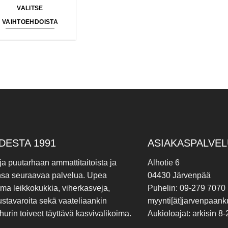
VALITSE
VAIHTOEHDOISTA
Tällä
tuotteella
on
useampi
muunnelma.
Voit
tehdä
valinnat
tuotteen
sivulla.
DESTA 1991
ASIAKASPALVEL
 ja puutarhaan ammattitaitoista ja
Alhotie 6
nsa seuraavaa palvelua. Upea
04430 Järvenpää
ima leikkokukkia, viherkasveja,
Puhelin: 09-279 7070
ustavaroita sekä vaateliaankin
myynti[ät]jarvenpaanku
hurin toiveet täyttävä kasvivalikoima.
Aukioloajat: arkisin 8-