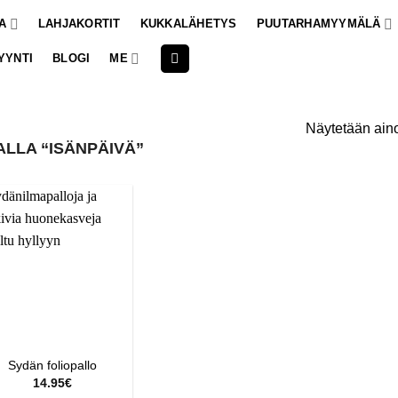
A
LAHJAKORTIT
KUKKALÄHETYS
PUUTARHAMYYMÄLÄ
YYNTI
BLOGI
ME
Näytetään aino
LLA “ISÄNPÄIVÄ”
Sydän foliopallo
14.95
€