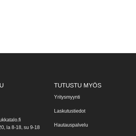
U
TUTUSTU MYÖS
Yritysmyynti
Laskutustiedot
kkatalo.fi
Hautauspalvelu
20, la 8-18, su 9-18