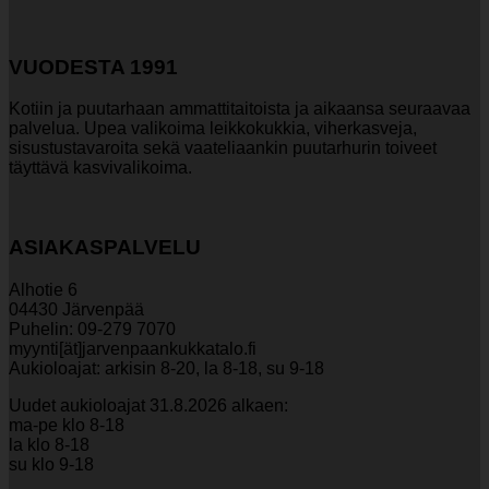
Voit
tehdä
valinnat
VUODESTA 1991
tuotteen
sivulla.
Kotiin ja puutarhaan ammattitaitoista ja aikaansa seuraavaa
palvelua. Upea valikoima leikkokukkia, viherkasveja,
sisustustavaroita sekä vaateliaankin puutarhurin toiveet
täyttävä kasvivalikoima.
ASIAKASPALVELU
Alhotie 6
04430 Järvenpää
Puhelin: 09-279 7070
myynti[ät]jarvenpaankukkatalo.fi
Aukioloajat: arkisin 8-20, la 8-18, su 9-18
Uudet aukioloajat 31.8.2026 alkaen:
ma-pe klo 8-18
la klo 8-18
su klo 9-18