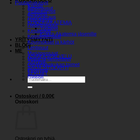
KUKKAKOULU
Puutarhakasvit
Kurssit
Alppiruusut
Tilauskurssit
Amppelit
Tilavuokraus
Havukasvit
KUKKA-AKATEMIA
Hedelmäpuut
Tuotteet
Kesäkukat
Kukka-Akatemia jäsenille
Koristepensaat
YRITYSMYYNTI
Köynnökset ja kärhöt
BLOGI
Lehtipuut
ME
Marjapensaat
ASIAKASPALVELU
Mullat ja lannoitteet
TARINA
Omaleikkokukan taimet
SAIJA SITOLAHTI
Perennat
TEKIJÄT
Ruusut
Etsi:
Ostoskori /
0.00
€
Ostoskori
Ostoskori on tyhjä.