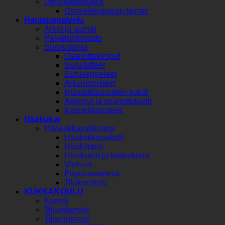
Omaleikkokukka
Omaleikkokukan taimet
Hautauspalvelu
Arkut ja uurnat
Palveluhinnasto
Surusidonta
Osanottokimput
Surulaitteet
Suruseppeleet
Arkunkoristeet
Muistotilaisuuden kukat
Adressit ja osanottokortit
Kappelikoristeet
Hääkukat
Hääkukkavalikoima
Hääkukkapaketit
Hääkimput
Hiuskukat ja kukkakorut
Vieheet
Pöytäasetelmat
Tilakoristelu
KUKKAKOULU
Kurssit
Tilauskurssit
Tilavuokraus