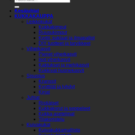
Kesäjuhlat
KUKKAKAUPPA
Leikkokukat
Kukkakimput
Ruusukimput
Kortit, suklaat ja ilmapallot
DIY tuotteet ja tarvikkeet
Viherkasvit
Pienet viherkasvit
Isot viherkasvit
Kaktukset ja mehikasvit
Kukkivat huonekasvit
Sisustus
Kranssit
Kynttilät ja lyhdyt
Kirjat
Juhlat
Ristiäiset
Kukkakorut ja seppeleet
Kukka-asetelmat
Tilakoristelu
Kuivakukat
Kuivakukkamallisto