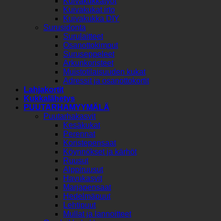
Kuivakukkatyöt
Kuivakukat irto
Kuivakukka DIY
Surusidonta
Surulaitteet
Osanottokimput
Suruseppeleet
Arkunkoristeet
Muistotilaisuuden kukat
Adressit ja osanottokortit
Lahjakortit
Kukkalähetys
PUUTARHAMYYMÄLÄ
Puutarhakasvit
Kesäkukat
Perennat
Koristepensaat
Köynnökset ja kärhöt
Ruusut
Alppiruusut
Havukasvit
Marjapensaat
Hedelmäpuut
Lehtipuut
Mullat ja lannoitteet