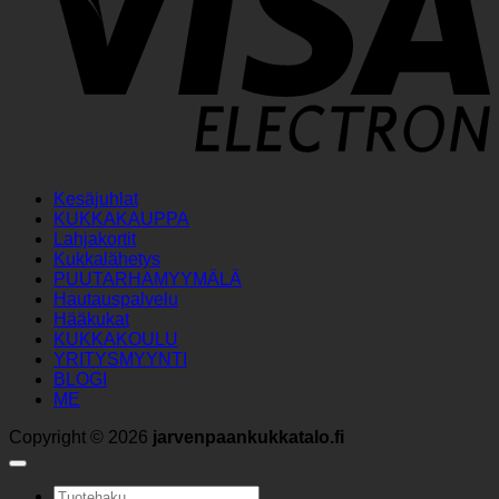
Kesäjuhlat
KUKKAKAUPPA
Lahjakortit
Kukkalähetys
PUUTARHAMYYMÄLÄ
Hautauspalvelu
Hääkukat
KUKKAKOULU
YRITYSMYYNTI
BLOGI
ME
Copyright © 2026
jarvenpaankukkatalo.fi
Etsi: