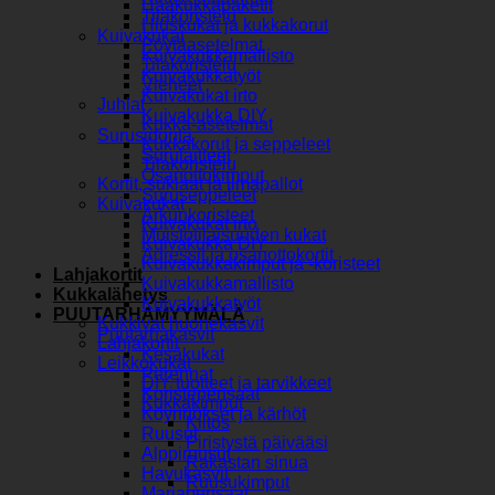
Hääkukkapaketit
Tilakoristelu
Hiuskukat ja kukkakorut
Kuivakukat
Pöytäasetelmat
Kuivakukkamallisto
Tilakoristelu
Kuivakukkatyöt
Vieheet
Kuivakukat irto
Juhlat
Kuivakukka DIY
Kukka-asetelmat
Surusidonta
Kukkakorut ja seppeleet
Surulaitteet
Tilakoristelu
Osanottokimput
Kortit, suklaat ja ilmapallot
Suruseppeleet
Kuivakukat
Arkunkoristeet
Kuivakukat irto
Muistotilaisuuden kukat
Kuivakukka DIY
Adressit ja osanottokortit
Kuivakukkakimput ja -koristeet
Lahjakortit
Kuivakukkamallisto
Kukkalähetys
Kuivakukkatyöt
PUUTARHAMYYMÄLÄ
Kukkivat huonekasvit
Puutarhakasvit
Lahjakortit
Kesäkukat
Leikkokukat
Perennat
DIY tuotteet ja tarvikkeet
Koristepensaat
Kukkakimput
Köynnökset ja kärhöt
Kiitos
Ruusut
Piristystä päivääsi
Alppiruusut
Rakastan sinua
Havukasvit
Ruusukimput
Marjapensaat