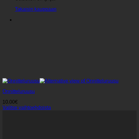
Takaisin kauppaan
Onnitteluruusu
10.00
€
Valitse vaihtoehdoista
Tällä
tuotteella
on
useampi
muunnelma.