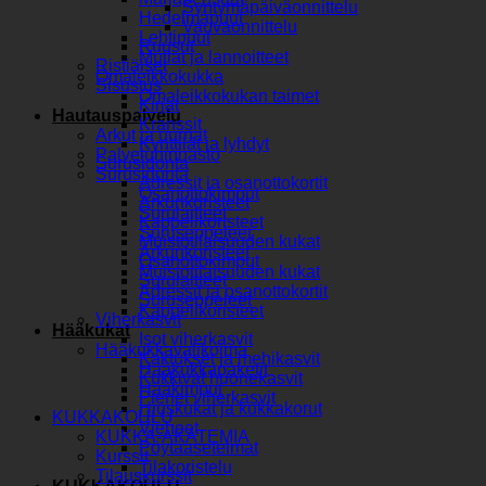
Syntymäpäiväonnittelu
Hedelmäpuut
Vauvaonnittelu
Lehtipuut
Ruusut
Mullat ja lannoitteet
Ristiäiset
Omaleikkokukka
Sisustus
Omaleikkokukan taimet
Kirjat
Hautauspalvelu
Kranssit
Arkut ja uurnat
Kynttilät ja lyhdyt
Palveluhinnasto
Surusidonta
Surusidonta
Adressit ja osanottokortit
Osanottokimput
Arkunkoristeet
Surulaitteet
Kappelikoristeet
Suruseppeleet
Muistotilaisuuden kukat
Arkunkoristeet
Osanottokimput
Muistotilaisuuden kukat
Surulaitteet
Adressit ja osanottokortit
Suruseppeleet
Kappelikoristeet
Viherkasvit
Hääkukat
Isot viherkasvit
Hääkukkavalikoima
Kaktukset ja mehikasvit
Hääkukkapaketit
Kukkivat huonekasvit
Hääkimput
Pienet viherkasvit
Hiuskukat ja kukkakorut
KUKKAKOULU
Vieheet
KUKKA-AKATEMIA
Pöytäasetelmat
Kurssit
Tilakoristelu
Tilauskurssit