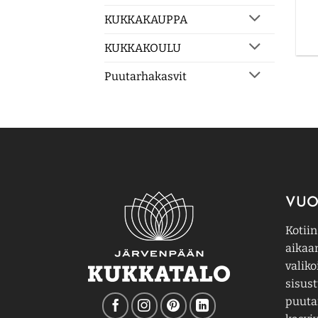
KUKKAKAUPPA
KUKKAKOULU
Puutarhakasvit
VUO
Kotiin
aikaa
valiko
sisust
puutar