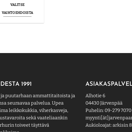
-
VALITSE
31.95€
VAIHTOEHDOISTA
Tällä
tuotteella
on
useampi
muunnelma.
Voit
tehdä
valinnat
tuotteen
sivulla.
DESTA 1991
ASIAKASPALVE
 ja puutarhaan ammattitaitoista ja
Alhotie 6
nsa seuraavaa palvelua. Upea
04430 Järvenpää
ima leikkokukkia, viherkasveja,
Puhelin: 09-279 7070
ustavaroita sekä vaateliaankin
myynti[ät]jarvenpaan
hurin toiveet täyttävä
Aukioloajat: arkisin 8