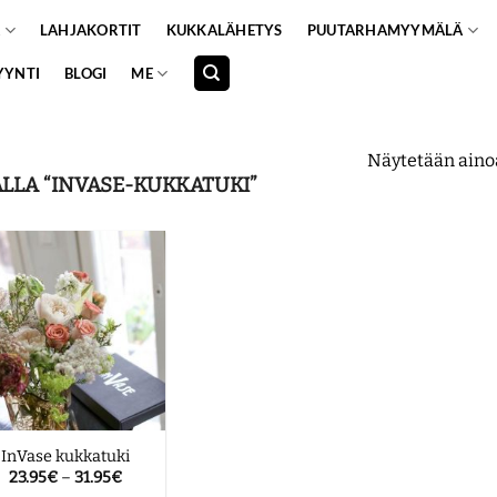
A
LAHJAKORTIT
KUKKALÄHETYS
PUUTARHAMYYMÄLÄ
YYNTI
BLOGI
ME
Näytetään aino
LLA “INVASE-KUKKATUKI”
InVase kukkatuki
Hintaluokka:
23.95
€
–
31.95
€
23.95€