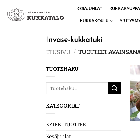
Skip
KESÄJUHLAT
KUKKAKAUPP
to
content
KUKKAKOULU
YRITYSM
Invase-kukkatuki
ETUSIVU
/
TUOTTEET AVAINSANA
TUOTEHAKU
Etsi:
KATEGORIAT
KAIKKI TUOTTEET
Kesäjuhlat