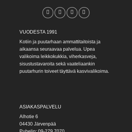
VUODESTA 1991
Kotiin ja puutarhaan ammattitaitoista ja
aikaansa seuraavaa palvelua. Upea
valikoima leikkokukkia, viherkasveja,
sisustustavaroita sekä vaateliaankin
puutarhurin toiveet täyttävä kasvivalikoima.
ASIAKASPALVELU
Alhotie 6
04430 Järvenpää
Puhelin: 09-279 7070