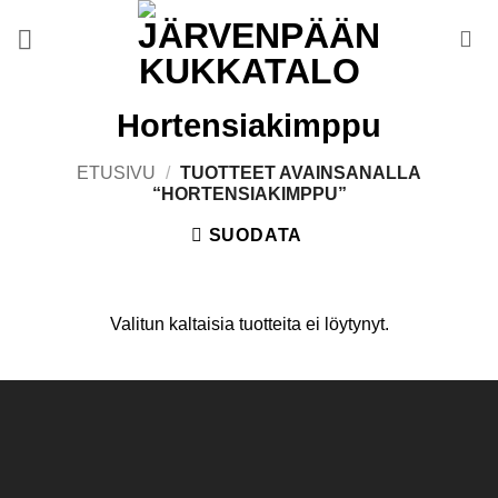
Skip
to
content
Hortensiakimppu
ETUSIVU
/
TUOTTEET AVAINSANALLA
“HORTENSIAKIMPPU”
SUODATA
Valitun kaltaisia tuotteita ei löytynyt.