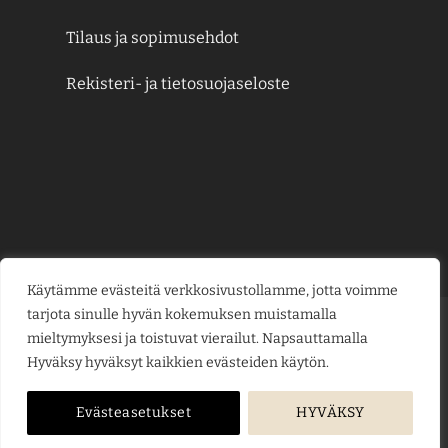
Tilaus ja sopimusehdot
Rekisteri- ja tietosuojaseloste
Käytämme evästeitä verkkosivustollamme, jotta voimme
tarjota sinulle hyvän kokemuksen muistamalla
Credit
MasterCard
Visa
Visa
mieltymyksesi ja toistuvat vierailut. Napsauttamalla
Card
Electron
Hyväksy hyväksyt kaikkien evästeiden käytön.
KESÄJUHLAT
KUKKAKAUPPA
LAHJAKORTIT
KUKKALÄHETYS
PUUTARHAMYYMÄLÄ
HAUTAUSPALVELU
HÄÄKUKAT
KUKKAKOULU
YRITYSMYYNTI
BLOGI
ME
Evästeasetukset
HYVÄKSY
Copyright © 2026
jarvenpaankukkatalo.fi