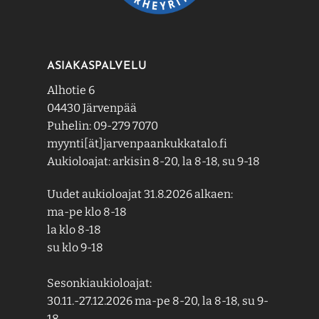
ASIAKASPALVELU
Alhotie 6
04430 Järvenpää
Puhelin: 09-279 7070
myynti[ät]jarvenpaankukkatalo.fi
Aukioloajat: arkisin 8-20, la 8-18, su 9-18
Uudet aukioloajat 31.8.2026 alkaen:
ma-pe klo 8-18
la klo 8-18
su klo 9-18
Sesonkiaukioloajat:
30.11.-27.12.2026 ma-pe 8-20, la 8-18, su 9-
18