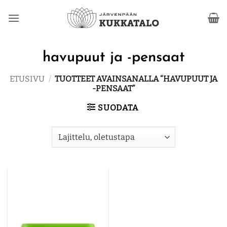
Skip
to
content
havupuut ja -pensaat
ETUSIVU
/
TUOTTEET AVAINSANALLA “HAVUPUUT JA
-PENSAAT”
SUODATA