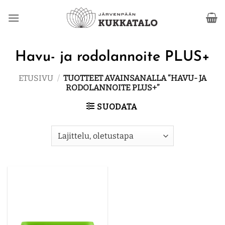
Skip
to
content
Havu- ja rodolannoite PLUS+
ETUSIVU
/
TUOTTEET AVAINSANALLA “HAVU- JA
RODOLANNOITE PLUS+”
SUODATA