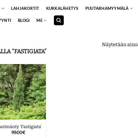
A
LAHJAKORTIT
KUKKALÄHETYS
PUUTARHAMYYMÄLÄ
YYNTI
BLOGI
ME
Näytetään aino
LA “FASTIGIATA”
larimänty ‘Fastigiata’
99.00
€