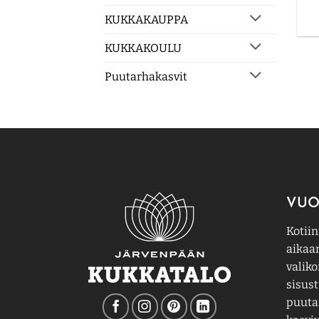
KUKKAKAUPPA
KUKKAKOULU
Puutarhakasvit
VUO
Kotiin
aikaa
valiko
sisust
puutar