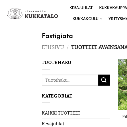
Skip
KESÄJUHLAT
KUKKAKAUPP
to
content
KUKKAKOULU
YRITYSM
Fastigiata
ETUSIVU
/
TUOTTEET AVAINSANAL
TUOTEHAKU
Etsi:
KATEGORIAT
KAIKKI TUOTTEET
Pi
Kesäjuhlat