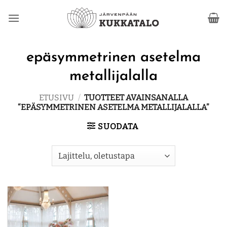
Skip
to
content
epäsymmetrinen asetelma
metallijalalla
ETUSIVU
/
TUOTTEET AVAINSANALLA
“EPÄSYMMETRINEN ASETELMA METALLIJALALLA”
SUODATA