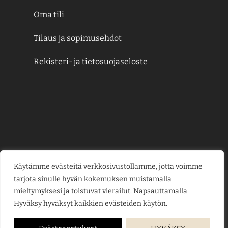
Oma tili
Tilaus ja sopimusehdot
Rekisteri- ja tietosuojaseloste
Käytämme evästeitä verkkosivustollamme, jotta voimme
tarjota sinulle hyvän kokemuksen muistamalla
Credit
MasterCard
Visa
Visa
mieltymyksesi ja toistuvat vierailut. Napsauttamalla
Card
Electron
Hyväksy hyväksyt kaikkien evästeiden käytön.
KESÄJUHLAT
KUKKAKAUPPA
LAHJAKORTIT
KUKKALÄHETYS
PUUTARHAMYYMÄLÄ
HAUTAUSPALVELU
HÄÄKUKAT
KUKKAKOULU
YRITYSMYYNTI
BLOGI
ME