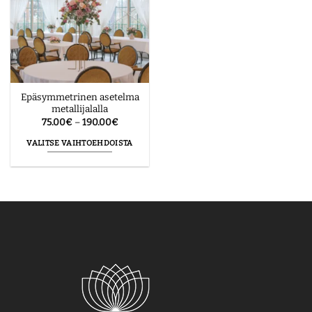
Epäsymmetrinen asetelma
metallijalalla
Hintaluokka:
75.00
€
–
190.00
€
75.00€
-
VALITSE VAIHTOEHDOISTA
190.00€
Tällä
tuotteella
on
useampi
muunnelma.
Voit
tehdä
valinnat
tuotteen
sivulla.