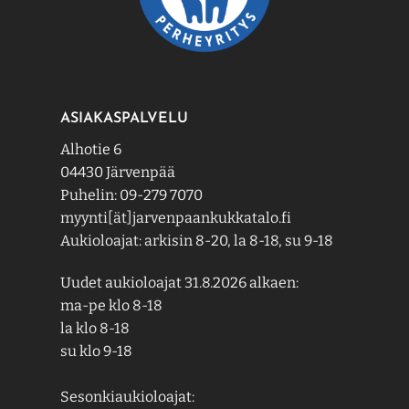
ASIAKASPALVELU
Alhotie 6
04430 Järvenpää
Puhelin: 09-279 7070
myynti[ät]jarvenpaankukkatalo.fi
Aukioloajat: arkisin 8-20, la 8-18, su 9-18
Uudet aukioloajat 31.8.2026 alkaen:
ma-pe klo 8-18
la klo 8-18
su klo 9-18
Sesonkiaukioloajat: