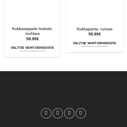
Kukkaseppele hiuksiin,
Kukkapanta, runsas
muhkea
59.95
€
59.95
€
VALITSE VAIHTOEHDOISTA
VALITSE VAIHTOEHDOISTA
Tällä
Tällä
tuotteella
tuotteella
on
on
useampi
useampi
muunnelma.
muunnelma.
Voit
Voit
tehdä
tehdä
valinnat
valinnat
tuotteen
tuotteen
sivulla.
sivulla.