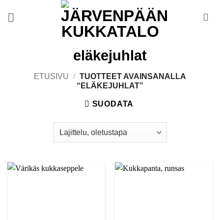
Skip
to
content
eläkejuhlat
ETUSIVU
/
TUOTTEET AVAINSANALLA
“ELÄKEJUHLAT”
SUODATA