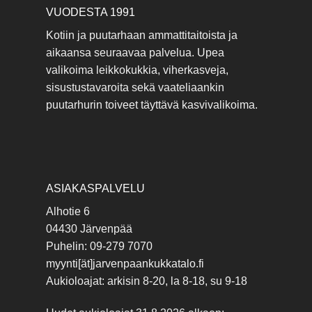
VUODESTA 1991
Kotiin ja puutarhaan ammattitaitoista ja
aikaansa seuraavaa palvelua. Upea
valikoima leikkokukkia, viherkasveja,
sisustustavaroita sekä vaateliaankin
puutarhurin toiveet täyttävä kasvivalikoima.
ASIAKASPALVELU
Alhotie 6
04430 Järvenpää
Puhelin: 09-279 7070
myynti[ät]jarvenpaankukkatalo.fi
Aukioloajat: arkisin 8-20, la 8-18, su 9-18