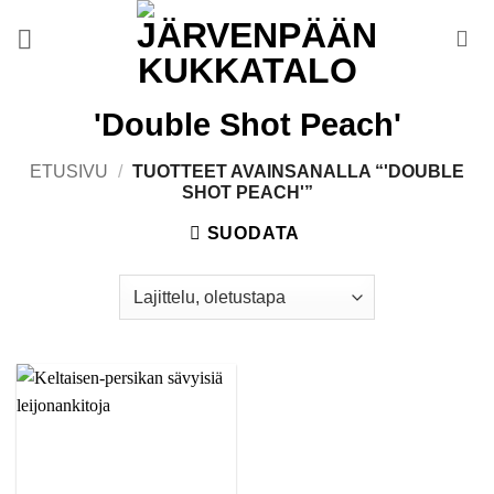
Skip
to
content
'Double Shot Peach'
ETUSIVU
/
TUOTTEET AVAINSANALLA “'DOUBLE
SHOT PEACH'”
SUODATA