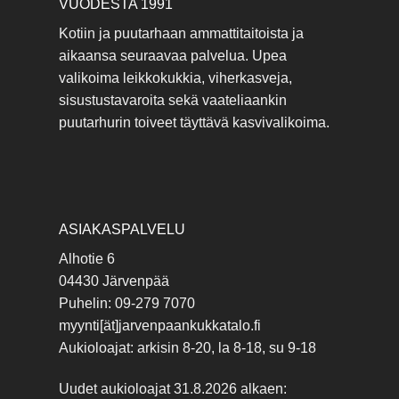
VUODESTA 1991
Kotiin ja puutarhaan ammattitaitoista ja
aikaansa seuraavaa palvelua. Upea
valikoima leikkokukkia, viherkasveja,
sisustustavaroita sekä vaateliaankin
puutarhurin toiveet täyttävä kasvivalikoima.
ASIAKASPALVELU
Alhotie 6
04430 Järvenpää
Puhelin: 09-279 7070
myynti[ät]jarvenpaankukkatalo.fi
Aukioloajat: arkisin 8-20, la 8-18, su 9-18
Uudet aukioloajat 31.8.2026 alkaen: