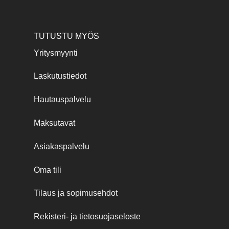
TUTUSTU MYÖS
Yritysmyynti
Laskutustiedot
Hautauspalvelu
Maksutavat
Asiakaspalvelu
Oma tili
Tilaus ja sopimusehdot
Rekisteri- ja tietosuojaseloste