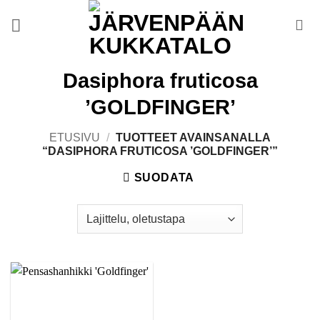
Skip
to
content
Dasiphora fruticosa
’GOLDFINGER’
ETUSIVU
/
TUOTTEET AVAINSANALLA
“DASIPHORA FRUTICOSA ’GOLDFINGER’”
SUODATA